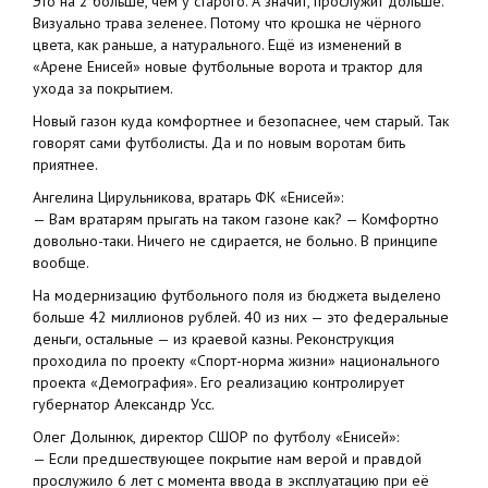
Это на 2 больше, чем у старого. А значит, прослужит дольше.
Визуально трава зеленее. Потому что крошка не чёрного
цвета, как раньше, а натурального. Ещё из изменений в
«Арене Енисей» новые футбольные ворота и трактор для
ухода за покрытием.
Новый газон куда комфортнее и безопаснее, чем старый. Так
говорят сами футболисты. Да и по новым воротам бить
приятнее.
Ангелина Цирульникова, вратарь ФК «Енисей»:
— Вам вратарям прыгать на таком газоне как? — Комфортно
довольно-таки. Ничего не сдирается, не больно. В принципе
вообще.
На модернизацию футбольного поля из бюджета выделено
больше 42 миллионов рублей. 40 из них — это федеральные
деньги, остальные — из краевой казны. Реконструкция
проходила по проекту «Спорт-норма жизни» национального
проекта «Демография». Его реализацию контролирует
губернатор Александр Усс.
Олег Долынюк, директор СШОР по футболу «Енисей»:
— Если предшествующее покрытие нам верой и правдой
прослужило 6 лет с момента ввода в эксплуатацию при её