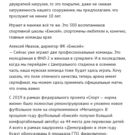
двукратной нагрузке, то это покрытие, даже не снижая
загруженность нашего сооружения, мы предполагаем, что
прослужит не менее 10 лет.
Играют в манеже всё те же. Это 500 воспитанников
спортивной школы «Енисей», спортсмены-любители и, конечно,
главные команды края.
Алексей Ивахов, директор ФК «Енисей»:
— Сейчас уже играют две профессиональные команды. Это
молодёжная в ФНЛ-2 и женская в суперлиге. И в последствии,
когда мы перейдём с Центрального стадиона в осеннюю
часть, наша мужская команда тоже будет здесь играть. Хочу
сказать, что поле отличного качества, теперь арена имеет
сертификат, мы можем здесь принимать официальные матчи,
что очень важно
С 2019 в рамках федерального проекта «Спорт — норма
жизни» было полностью реконструировано и уложено новое
футбольное поле на спорткомплексе «Металлург». В
прошлом году футбольный «Енисей» получил большой
комфортабельный автобус на 44 места для перевозки детей.
А всего в рамках нацпроекта «Демография» в этом году
будут оборудованы 6 площадок ГТО, физкультурно-