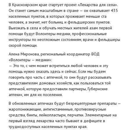
В Красноярском крае стартует проект «Лекарства для села».
Он станет самым масштабным в стране — он охватывает 435
населенных пунктов, в которых проживает меньше ста
человек, а значит, нет больниц и фельдшерских пунктов.
Выезжать в села и обучать местных жителей азам первой
помощи будут Волонтеры-медики, профессиональные
инструкторы по неотложным состояниям, врачи и фельдшеры
скорой помощи.
Алена Миронова, региональный координатор ВОД
«Волонтеры — медики»:
— Это то, с чем может встретиться любой человек и эту
помощь нужно оказать здесь и сейчас. Если мы будем
говорить про часть с аптечкой, то они будут рассказывать
представителям домовых хозяйств, как пользоваться той
аптечкой, которую предоставили партнеры, Губернские
аптеки«, им для их поселения.
В обновленных аптечках будут безрецептурные препараты —
жаропонижающие, антигистаминные, противовирусные
средства, бинты, лейкопластыри, перчатки. Элементарные на
первый взгляд лекарства часто бывают в дефиците в
труднодоступных населенных пунктах края.