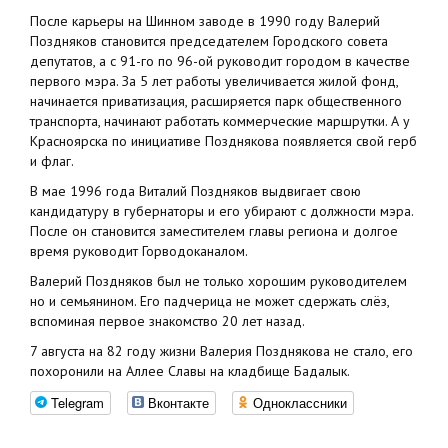
После карьеры на Шинном заводе в 1990 году Валерий
Поздняков становится председателем Городского совета
депутатов, а с 91-го по 96-ой руководит городом в качестве
первого мэра. За 5 лет работы увеличивается жилой фонд,
начинается приватизация, расширяется парк общественного
транспорта, начинают работать коммерческие маршрутки. А у
Красноярска по инициативе Позднякова появляется свой герб
и флаг.
В мае 1996 года Виталий Поздняков выдвигает свою
кандидатуру в губернаторы и его убирают с должности мэра.
После он становится заместителем главы региона и долгое
время руководит Горводоканалом.
Валерий Поздняков был не только хорошим руководителем
но и семьянином. Его падчерица не может сдержать слёз,
вспоминая первое знакомство 20 лет назад.
7 августа на 82 году жизни Валерия Позднякова не стало, его
похоронили на Аллее Славы на кладбище Бадалык.
Telegram
Вконтакте
Одноклассники