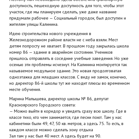
доступность, пешеходную доступность для того, чтобы этот
участок, где мы планируем сделать, уже даже название
придумали рабочее — Социальный городок, был доступен и
жителям улицы Калинина.
Идею строительства нового учреждения в
Железнодорожном районе власти не с неба взяли. Мест
детям попросту не хватает. В прошлом году закрылась школа
номер 86 — здание в аварийном состоянии. Учеников
пришлось отправлять в соседние учебные заведения. Но уже
осенью эти проблемы исчезнут. На Калинина монтируется так
называемое модульное здание. Это новая продолговатая
одноэтажка для младших классов. С виду не замок, конечно,
но директор 86-й школы тут же находит плюсы во временном
месте обучения.
Марина Малышева, директор школы № 86, депутат
Красноярского Городского совета:
— Можно выйти в коридор и увидеть сразу всю школу. Где в
классе тихо, кто чем занимается, где песни поют. Там у нас
кабинетики были 49, 47, 50 кв. метров, а здесь 75. То есть, в
каждом классе можно сделать зону отдыха
Зал там у нас был 40 мест. А здесь будет на 90.