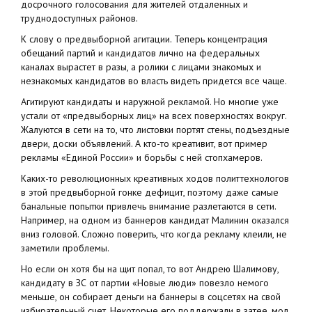
досрочного голосования для жителей отдаленных и
труднодоступных районов.
К слову о предвыборной агитации. Теперь концентрация
обещаний партий и кандидатов лично на федеральных
каналах вырастет в разы, а ролики с лицами знакомых и
незнакомых кандидатов во власть видеть придется все чаще.
Агитируют кандидаты и наружной рекламой. Но многие уже
устали от «предвыборных лиц» на всех поверхностях вокруг.
Жалуются в сети на то, что листовки портят стены, подъездные
двери, доски объявлений. А кто-то креативит, вот пример
рекламы «Единой России» и борьбы с ней стопхамеров.
Каких-то революционных креативных ходов политтехнологов
в этой предвыборной гонке дефицит, поэтому даже самые
банальные попытки привлечь внимание разлетаются в сети.
Например, на одном из баннеров кандидат Малинин оказался
вниз головой. Сложно поверить, что когда рекламу клеили, не
заметили проблемы.
Но если он хотя бы на щит попал, то вот Андрею Шалимову,
кандидату в ЗС от партии «Новые люди» повезло немого
меньше, он собирает деньги на баннеры в соцсетях на свой
избирательный счет. Некоторые его поддержали в затее, мол,