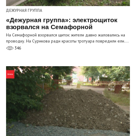
ДЕЖУРНАЯ ГРУППА
«Дежурная группа»: электрощиток
взорвался на Семафорной
На Семафорной взорвался щиток: жители давно жаловались на
проводку. На Сурикова ради красоты тротуара повредили ели.…
346