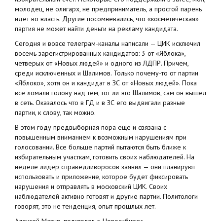
молодец, не олигарх, не предприниматель, а простой парень
идет во власть. Другие посомневались, что «косметическая»
партия не может найти деньги на рекламу кандидата.
Сегодня и вовсе телеграм-каналы написали — ЦИК исключил
восемь зарегистрированных кандидатов: 3 от «Яблока»,
четверых от «Новых людей» и одного из ЛДПР. Причем,
среди исключенных и Шалимов. Только почему-то от партии
«Яблоко», хотя он и кандидат в ЗС от «Новых людей». Пока
все ломали голову над тем, тот ли это Шалимов, сам он вышел
в сеть. Оказалось что в ГД и в ЗС его выдвигали разные
партии, к слову, так можно.
В этом году предвыборная пора еще и связана с
повышенным вниманием к возможным нарушениям при
голосовании. Все больше партий пытаются быть ближе к
избирательным участкам, готовить своих наблюдателей. На
неделе лидер справедливоросов заявил — они планируют
использовать и приложение, которое будет фиксировать
нарушения и отправлять в московский ЦИК. Своих
наблюдателей активно готовят и другие партии. Политологи
говорят, это не тенденция, опыт прошлых лет.