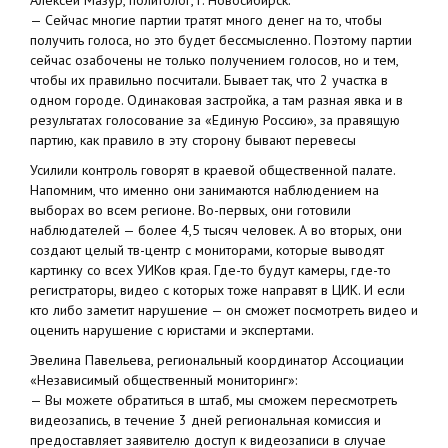
Алексей Мазур, политолог, г. Новосибирск:
— Сейчас многие партии тратят много денег на то, чтобы
получить голоса, но это будет бессмысленно. Поэтому партии
сейчас озабочены не только получением голосов, но и тем,
чтобы их правильно посчитали. Бывает так, что 2 участка в
одном городе. Одинаковая застройка, а там разная явка и в
результатах голосование за «Единую Россию», за правящую
партию, как правило в эту сторону бывают перевесы
Усилили контроль говорят в краевой общественной палате.
Напомним, что именно они занимаются наблюдением на
выборах во всем регионе. Во-первых, они готовили
наблюдателей — более 4,5 тысяч человек. А во вторых, они
создают целый тв-центр с мониторами, которые выводят
картинку со всех УИКов края. Где-то будут камеры, где-то
регистраторы, видео с которых тоже направят в ЦИК. И если
кто либо заметит нарушение — он сможет посмотреть видео и
оценить нарушение с юристами и экспертами.
Эвелина Павельева, региональный координатор Ассоциации
«Независимый общественный мониторинг»:
— Вы можете обратиться в штаб, мы сможем пересмотреть
видеозапись, в течение 3 дней региональная комиссия и
предоставляет заявителю доступ к видеозаписи в случае