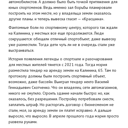
автомобилистов. А должно было быть точкой притяжения для
юных спортсменов. Ведь именно зал борьбы планировали
построить на этом месте, но у владельца земли оказалось
другие планы. и теперь вывеска гласит — «Красшина».
Фантомные боли по спортивному центру, которого так ждали
на Калинина, у местных все еще продолжаются. Люди
сокрушаются: обещали отличный спортобъект, даже вывеску
уже разместили. Тогда дети чуть ли не в очередь стали уже
выстраиваться.
История появления легенды о спортзале и разочарования
для местных жителей тянется с 2021 года. Тогда мэрия
разместила тендер на аренду земли на Калинина, 65. Там по
протоколу должны были построить спортивный объект,
возможно, даже бассейн. Выиграл тендер некто Василий
Геннадьевич Скотченко. Что он владелец сети автомагазинов,
никого не смутило. Строить здание начали быстро: но, как
оказалось, без разрешения. Постройку потребовали снести,
заплатить штраф. Но расторгать договор с бизнесменом не
стали, мол, за аренду земли он платит исправно. А дальше
выросло, что выросло. В апреле прошлого года мэрия просто
развела руками.