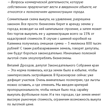
— Вопросы коммерческой деятельности, которую
собственник предпочитает вести в введенном объекте, не
относятся к полномочиям администрации города.
Сомнительная схема выкупа, на удивление, разрешена
законом. Все просто: бизнесмен берет в аренду землю у
города, возводит на ней капитальное строение, а затем может
без торгов выкупить ее у администрации всего за 15% от
кадастровой стоимости. В случае с шинной коробкой на
Калинина получилась смешная сумма — 3 миллиона 800 тысяч
рублей! С таким разбазариванием земель, говорят депутаты,
они будут бороться законодательно. Изначально полезной
льготой стали злоупотреблять бизнесмены.
Виталий Дроздов, депутат Законодательного Собрания края
— Эта норма появилась, когда земли было в избытке, чтобы
заинтересовать застройщиков. В Красноярске сейчас уже
дефицит участков. Очень внимательно посмотрим, где льготы
можно оставить, а где отменять. Мы введем критерий
пропорциональности, чтобы нельзя было под сарайку
выкупать футбольное поле. И в тех городах, где земля имеет
высокую рыночную стоимость, ограничим возможность выкупа
по льготной цене.