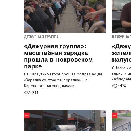
ДЕЖУРНАЯ ГРУППА
ДЕЖУРНАЯ
«Дежурная группа»:
«Дежу
масштабная зарядка
жител
прошла в Покровском
жалую
парке
В Тихих З
вернули ш
На Караульной горе прошла бодрая акция
наблюден
«Зарядка со стражем порядка». На
Киренского наконец начали…
428
233