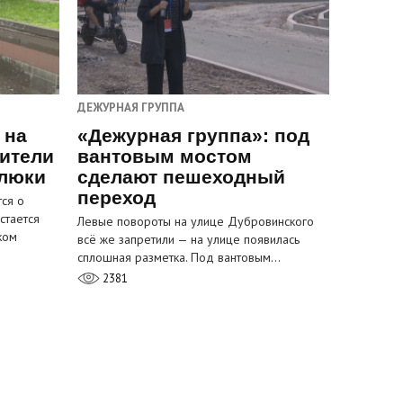
ДЕЖУРНАЯ ГРУППА
 на
«Дежурная группа»: под
ители
вантовым мостом
 люки
сделают пешеходный
переход
ся о
стается
Левые повороты на улице Дубровинского
ком
всё же запретили — на улице появилась
сплошная разметка. Под вантовым…
2381