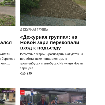
ДЕЖУРНАЯ ГРУППА
«Дежурная группа»: на
вался
Новой зари перекопали
вход к подъезду
 жители
Испытание жарой: красноярцы жалуются на
а Сурикова
неработающие кондиционеры в
и ели.…
троллейбусах и автобусах. На улице Новая
заря уже…
930