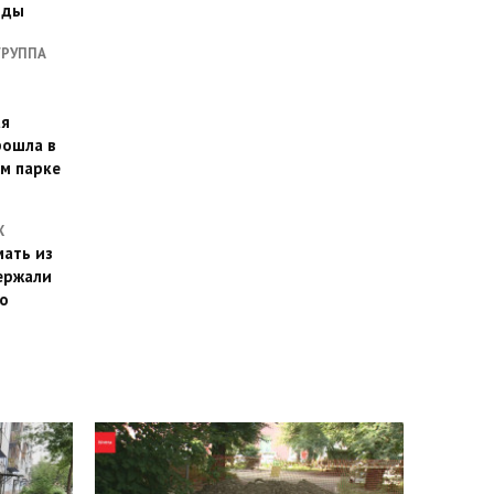
оды
ГРУППА
ая
рошла в
м парке
Х
ать из
ержали
о