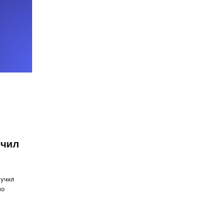
учил
лучил
но