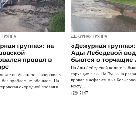
 ГРУППА
ДЕЖУРНАЯ ГРУППА
рная группа»: на
«Дежурная группа»:
ровской
Ады Лебедевой вод
овался провал в
бьются о торчащие
аре
На Ады Лебедевой водители бьют
торчащие люки. На Пушкина разра
оводе по Авиаторов завершился
провал в асфальте. А на Копыловс
о без проблем не обошлось. На
мосту…
теровская очередной провал в…
2167