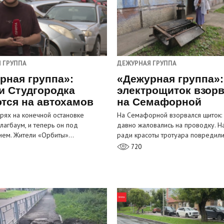
 ГРУППА
ДЕЖУРНАЯ ГРУППА
рная группа»:
«Дежурная группа»:
и Студгородка
электрощиток взор
тся на автохамов
на Семафорной
орях на конечной остановке
На Семафорной взорвался щиток:
лагбаум, и теперь он под
давно жаловались на проводку. Н
ием. Жители «Орбиты»…
ради красоты тротуара повредил
720