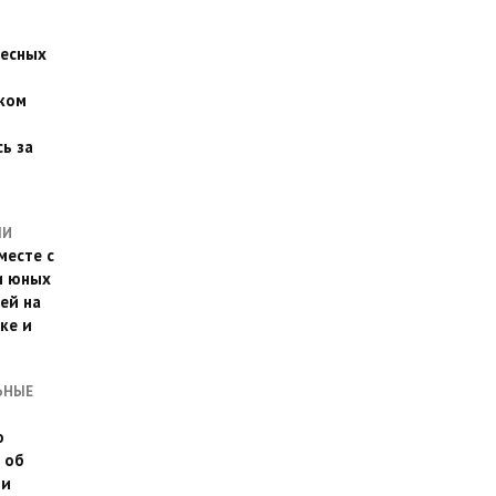
есных
ком
о
ь за
ЛИ
месте с
и юных
ей на
ке и
ЬНЫЕ
о
 об
ии