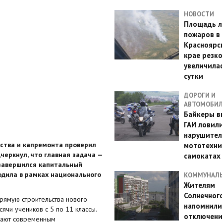
НОВОСТИ
Площадь л
пожаров в
Красноярс
крае резк
увеличилас
сутки
ДОРОГИ И
АВТОМОБИ
Байкеры в
ГАИ ловил
нарушител
ьства и капремонта проверил
мототехни
черкнул, что главная задача —
самокатах
 завершился капитальный
ходила в рамках национального
КОММУНАЛ
Жителям
Солнечног
рямую строительства нового
напомнили
ячи учеников с 5 по 11 классы.
отключен
ащают современным