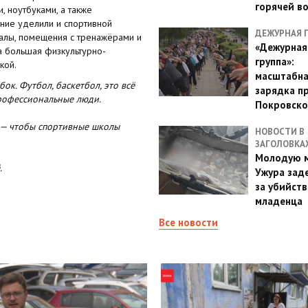
горячей в
 ноутбуками, а также
ние уделили и спортивной
ДЕЖУРНАЯ 
залы, помещения с тренажёрами и
«Дежурная
а большая физкультурно-
группа»:
кой.
масштабн
ок. Футбол, баскетбол, это всё
зарядка п
профессиональные люди.
Покровско
и — чтобы спортивные школы
НОВОСТИ В
ЗАГОЛОВКА
Молодую м
.
Ужура зад
за убийств
младенца
Все новости