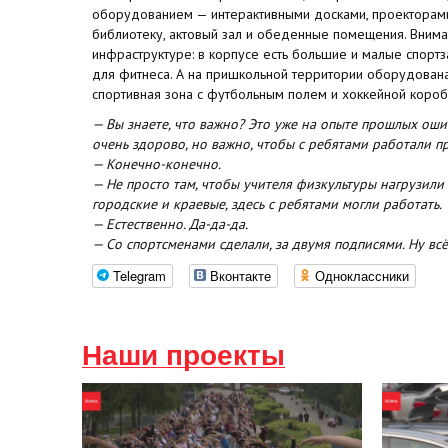
оборудованием — интерактивными досками, проекторами,
библиотеку, актовый зал и обеденные помещения. Внима
инфраструктуре: в корпусе есть большие и малые спорт
для фитнеса. А на пришкольной территории оборудован
спортивная зона с футбольным полем и хоккейной короб
— Вы знаете, что важно? Это уже на опыте прошлых ошиб
очень здорово, но важно, чтобы с ребятами работали 
— Конечно-конечно.
— Не просто там, чтобы учителя физкультуры нагрузил
городские и краевые, здесь с ребятами могли работать.
— Естественно. Да-да-да.
— Со спортсменами сделали, за двумя подписями. Ну всё
Telegram
Вконтакте
Одноклассники
Наши проекты