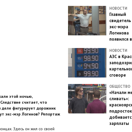
НОВОСТИ
Главный
свидетель
экс-мэра
Логинова
появился в
НОВОСТИ
АЗС в Кра
заподозри
картельно
сговоре
ОБЩЕСТВО
«Начали м
жали этой ночью,
сливать»:
Следствие считает, что
красноярс
 в деле фигурирует дорожник
подросток
ут экс-мэр Логинов? Репортаж
добиваетс
зарплаты
онцах. Здесь он жил со своей