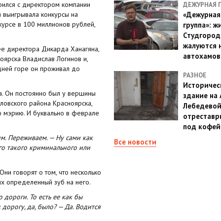
рился с директором компании
ДЕЖУРНАЯ 
я выигрывала конкурсы на
«Дежурная
курсе в 100 миллионов рублей,
группа»: ж
Студгород
жалуются 
 ее директора Дикарда Ханагяна,
автохамов
оярска Владислав Логинов и,
едней горе он проживал до
РАЗНОЕ
Историчес
а. Он постоянно был у вершины
здание на
ловского района Красноярска,
Лебедево
ю мэрию. И буквально в феврале
отреставр
под кофе
м. Переживаем. — Ну сами как
Все новости
его такого криминального или
Они говорят о том, что несколько
их определенный зуб на него.
о дороги. То есть ее как бы
 дорогу, да, было? — Да. Водится