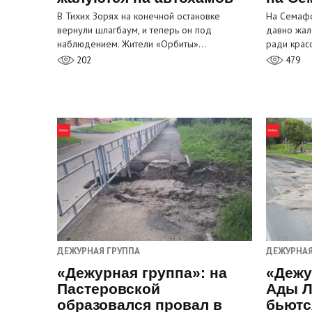
В Тихих Зорях на конечной остановке
На Семафо
вернули шлагбаум, и теперь он под
давно жал
наблюдением. Жители «Орбиты»…
ради крас
202
479
ДЕЖУРНАЯ ГРУППА
ДЕЖУРНАЯ
«Дежурная группа»: на
«Дежу
Пастеровской
Ады Л
образовался провал в
бьютс