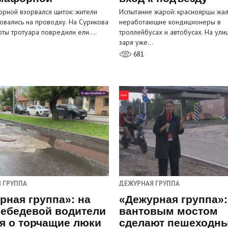
рной взорвался щиток: жители
Испытание жарой: красноярцы жал
овались на проводку. На Сурикова
неработающие кондиционеры в
оты тротуара повредили ели.…
троллейбусах и автобусах. На ули
заря уже…
681
 ГРУППА
ДЕЖУРНАЯ ГРУППА
рная группа»: на
«Дежурная группа»:
ебедевой водители
вантовым мостом
я о торчащие люки
сделают пешеходн