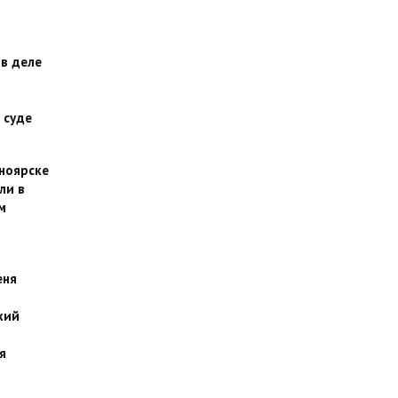
 в деле
 суде
сноярске
ли в
м
еня
кий
я