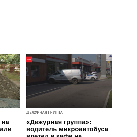
ДЕЖУРНАЯ ГРУППА
 на
«Дежурная группа»:
пали
водитель микроавтобуса
влетел в кафе на