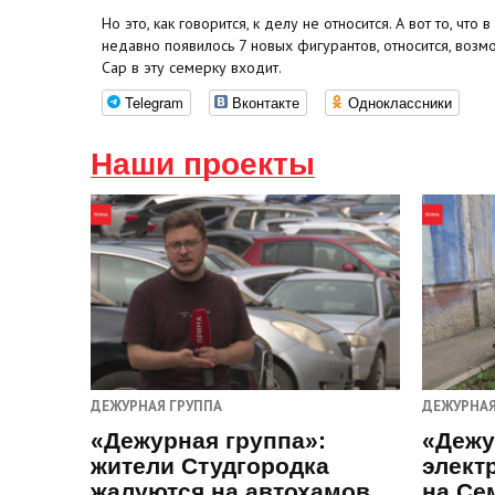
Но это, как говорится, к делу не относится. А вот то, чт
недавно появилось 7 новых фигурантов, относится, возм
Сар в эту семерку входит.
Telegram
Вконтакте
Одноклассники
Наши проекты
ДЕЖУРНАЯ ГРУППА
ДЕЖУРНАЯ
«Дежурная группа»:
«Дежу
жители Студгородка
элект
жалуются на автохамов
на Се