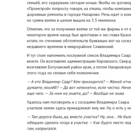
семьёй, его задержали сегодня ночью. Якобы он догово
«Промстрой» попросту говоря, на откаты, чтобы компани
дорожные ремонты в городе Назарово. Речь идет о кон
но сумма взятки в целом вышла на 3,5 миллиона.
Отметим, что за получение взятки от той же фирмы и от
некоторое время назад был арестован и экс-глава Красн
кстати, по стечению обстоятельств буквально вот на сос
недавнего времени в микрорайоне Славянский.
И тут стоит напомнить послужной список Владимира Саар
власти. Он возглавлял администрацию Кировского, Сверд
возглавлял Богучанский район края, а потом Назаровску
этого года он сложил себя полномочия.
— А кто Владимир Саар? Кем приходится? — Женой отчи
думаете, поклёб? — Да вот непонятно, если честно. Нич
еще чего. — За ним не знаете, да? — Вообще не знаю.
Удалось нам поговорить и с соседями Владимира Саара. 
участков земли здесь принадлежат ему же. Ну и есть у н
— Там дорога была, да, вместо участка? Ну, она... Не был
обещали сделать тогда в участке. — Как будто место под
там, напрыгался.