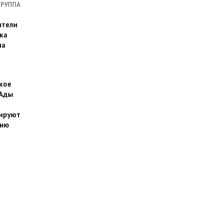
ГРУППА
ители
ка
на
кое
 Ады
й
ируют
йню