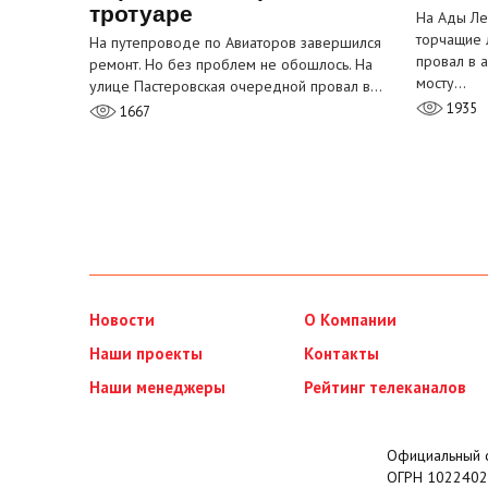
тротуаре
На Ады Ле
торчащие 
На путепроводе по Авиаторов завершился
провал в 
ремонт. Но без проблем не обошлось. На
мосту…
улице Пастеровская очередной провал в…
1935
1667
Новости
О Компании
Наши проекты
Контакты
Наши менеджеры
Рейтинг телеканалов
Официальный с
ОГРН 1022402