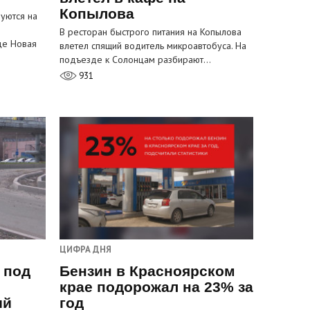
Копылова
уются на
В ресторан быстрого питания на Копылова
це Новая
влетел спящий водитель микроавтобуса. На
подъезде к Солонцам разбирают…
931
ЦИФРА ДНЯ
 под
Бензин в Красноярском
крае подорожал на 23% за
ый
год