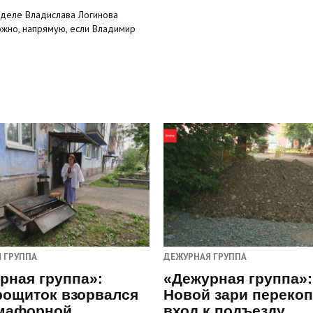
о в деле Владислава Логинова
ожно, напрямую, если Владимир
 ГРУППА
ДЕЖУРНАЯ ГРУППА
рная группа»:
«Дежурная группа»:
рощиток взорвался
Новой зари переко
мафорной
вход к подъезду