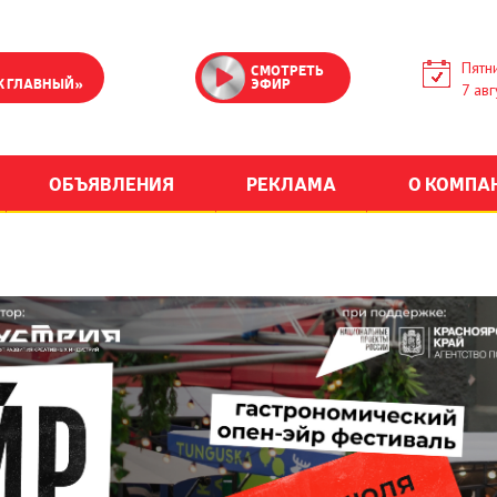
Пятн
СМОТРЕТЬ
К ГЛАВНЫЙ»
ЭФИР
7 авг
ОБЪЯВЛЕНИЯ
РЕКЛАМА
О КОМПА