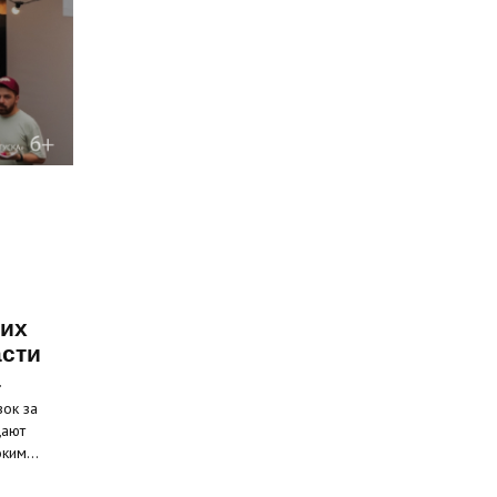
ких
асти
а
вок за
щают
соким…