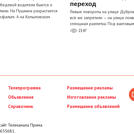
переход
бедевой водители бьются о
люки. На Пушкина разрастается
Левые повороты на улице Дубров
асфальте. А на Копыловском
всё же запретили — на улице появ
сплошная разметка. Под вантовы
2147
Телепрограмма
Размещение рекламы
Обьявления
Изготовление рекламы
Справочник
Размещение объявлений
айт Телеканала Прима.
655681.