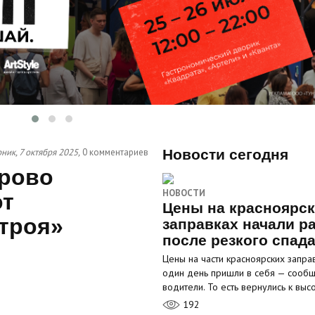
ник, 7 октября 2025,
0 комментариев
Новости сегодня
арово
НОВОСТИ
от
Цены на красноярс
троя»
заправках начали р
после резкого спад
Цены на части красноярских запра
один день пришли в себя — сооб
водители. То есть вернулись к вы
192