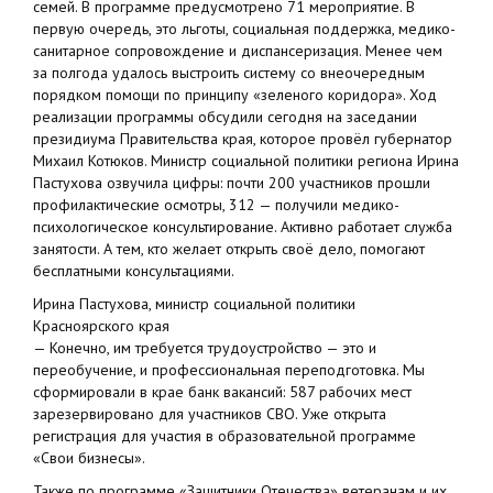
семей. В программе предусмотрено 71 мероприятие. В
первую очередь, это льготы, социальная поддержка, медико-
санитарное сопровождение и диспансеризация. Менее чем
за полгода удалось выстроить систему со внеочередным
порядком помощи по принципу «зеленого коридора». Ход
реализации программы обсудили сегодня на заседании
президиума Правительства края, которое провёл губернатор
Михаил Котюков. Министр социальной политики региона Ирина
Пастухова озвучила цифры: почти 200 участников прошли
профилактические осмотры, 312 — получили медико-
психологическое консультирование. Активно работает служба
занятости. А тем, кто желает открыть своё дело, помогают
бесплатными консультациями.
Ирина Пастухова, министр социальной политики
Красноярского края
— Конечно, им требуется трудоустройство — это и
переобучение, и профессиональная переподготовка. Мы
сформировали в крае банк вакансий: 587 рабочих мест
зарезервировано для участников СВО. Уже открыта
регистрация для участия в образовательной программе
«Свои бизнесы».
Также по программе «Защитники Отечества» ветеранам и их