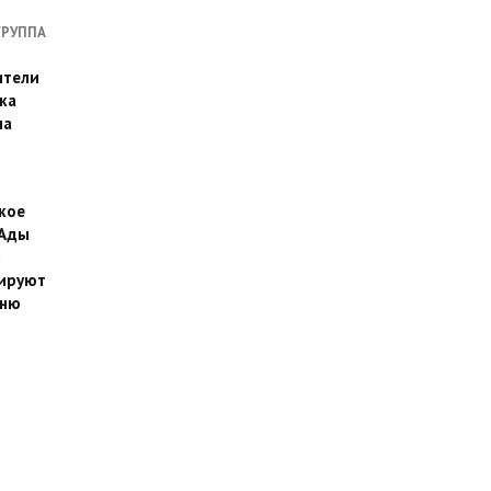
ГРУППА
ители
ка
на
кое
 Ады
й
ируют
йню