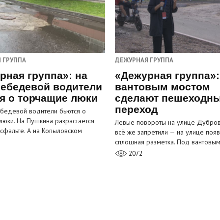
 ГРУППА
ДЕЖУРНАЯ ГРУППА
рная группа»: на
«Дежурная группа»:
ебедевой водители
вантовым мостом
я о торчащие люки
сделают пешеходн
переход
бедевой водители бьются о
люки. На Пушкина разрастается
Левые повороты на улице Дубров
асфальте. А на Копыловском
всё же запретили — на улице появ
сплошная разметка. Под вантовы
2072