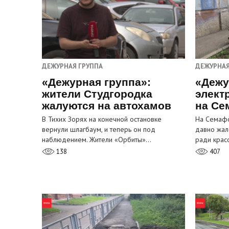
ДЕЖУРНАЯ ГРУППА
ДЕЖУРНАЯ
«Дежурная группа»:
«Дежу
жители Студгородка
элект
жалуются на автохамов
на Се
В Тихих Зорях на конечной остановке
На Семафо
вернули шлагбаум, и теперь он под
давно жал
наблюдением. Жители «Орбиты»…
ради крас
138
407