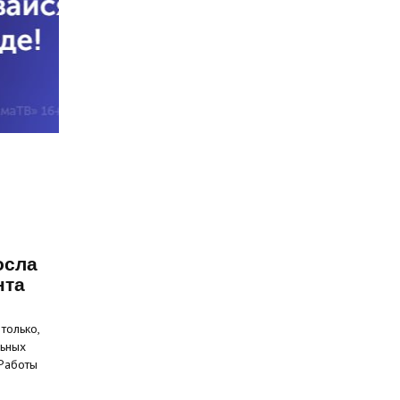
осла
нта
только,
льных
 Работы