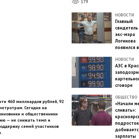
179
НОВОСТИ
Главный
свидетель
экс-мэра
Логинова
появился в
НОВОСТИ
АЗС в Кра
заподозри
картельно
сговоре
ОБЩЕСТВО
ти 460 миллиардов рублей, 92
«Начали м
метротрам. Сегодня на
сливать»:
 чиновники и общественники
красноярс
ию — не снижать темп и
подросток
поддержку семей участников
добиваетс
а
.
зарплаты