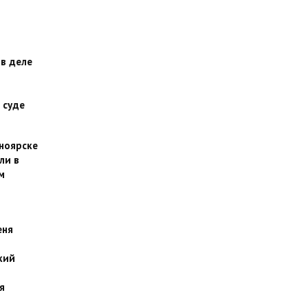
 в деле
 суде
сноярске
ли в
м
еня
кий
я