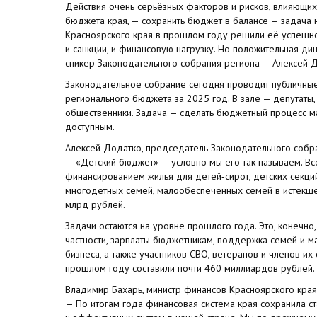
Действия очень серьёзных факторов и рисков, влияющих 
бюджета края, — сохранить бюджет в балансе — задача не
Красноярского края в прошлом году решили её успешно.
и санкции, и финансовую нагрузку. Но положительная дин
спикер Законодательного собрания региона — Алексей 
Законодательное собрание сегодня проводит публичны
регионального бюджета за 2025 год. В зале — депутаты, 
общественники. Задача — сделать бюджетный процесс м
доступным.
Алексей Додатко, председатель Законодательного собр
— «Детский бюджет» — условно мы его так называем. Вс
финансированием жилья для детей‑сирот, детских секций
многодетных семей, малообеспеченных семей в истекшем
млрд рублей.
Задачи остаются на уровне прошлого года. Это, конечно,
частности, зарплаты бюджетникам, поддержка семей и м
бизнеса, а также участников СВО, ветеранов и членов и
прошлом году составили почти 460 миллиардов рублей.
Владимир Бахарь, министр финансов Красноярского края
— По итогам года финансовая система края сохранила ст