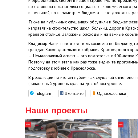
и эффективных систем в нашей стране. Мы по‑прежнему
по основным показателям социально‑экономического раз
инвестиций, по параметрам бюджета — это доходы и ра
Также на публичных слушаниях обсудили и бюджет разв
направят на строительство школ, больниц, дорог в Крас
краевой столице. Заложены расходы и на важные событи
Владимир Чащин, председатель комитета по бюджету, го
граждан Законодательного собрания Красноярского кра
— Немаловажный аспект — это подготовка к 400‑летию К
Поэтому на этом этапе как раз тоже видим те программ
подготовку к юбилею Красноярска.
В резолюции по итогам публичных слушаний отмечено: 
финансовый уровень края на достойном уровне.
Telegram
Вконтакте
Одноклассники
Наши проекты