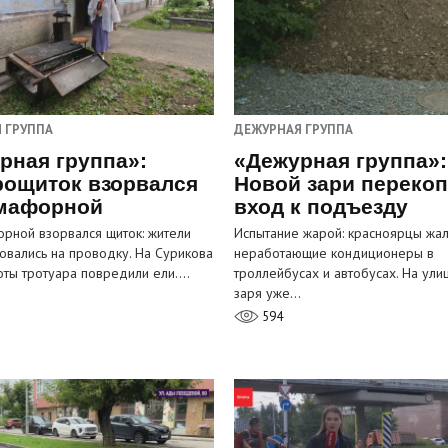
 ГРУППА
ДЕЖУРНАЯ ГРУППА
рная группа»:
«Дежурная группа»:
рощиток взорвался
Новой зари переко
мафорной
вход к подъезду
рной взорвался щиток: жители
Испытание жарой: красноярцы жал
овались на проводку. На Сурикова
неработающие кондиционеры в
оты тротуара повредили ели.…
троллейбусах и автобусах. На ули
заря уже…
594