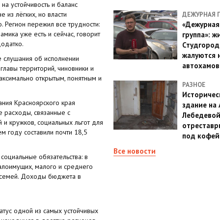
на устойчивость и баланс
 из лёгких, но власти
ДЕЖУРНАЯ 
 Регион пережил все трудности:
«Дежурная
амика уже есть и сейчас, говорит
группа»: ж
Додатко.
Студгород
жалуются 
е слушания об исполнении
автохамов
главы территорий, чиновники и
аксимально открытым, понятным и
РАЗНОЕ
Историчес
ания Красноярского края
здание на
е расходы, связанные с
Лебедево
 и кружков, социальных льгот для
отреставр
 году составили почти 18,5
под кофе
Все новости
 социальные обязательства: в
алоимущих, малого и среднего
х семей. Доходы бюджета в
атус одной из самых устойчивых