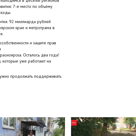
 находимся в десятке регионов
вития: 7‑е место по объёму
сходы.
ития. 92 миллиарда рублей
ноярском крае и метротрама в
я.
ссобственности и защите прав
я
расноярска. Осталось два года!
ы, которые уже работают на
нужно продолжать поддерживать