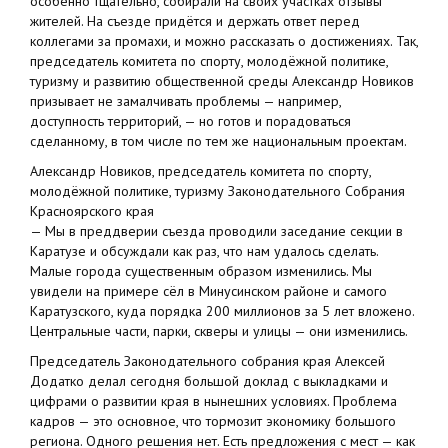
особенно тщательно, собирали на своих участках отзывы
жителей. На съезде придётся и держать ответ перед
коллегами за промахи, и можно рассказать о достижениях. Так,
председатель комитета по спорту, молодёжной политике,
туризму и развитию общественной среды Александр Новиков
призывает не замалчивать проблемы — например,
доступность территорий, — но готов и порадоваться
сделанному, в том числе по тем же национальным проектам.
Александр Новиков, председатель комитета по спорту,
молодёжной политике, туризму Законодательного Собрания
Красноярского края
— Мы в преддверии съезда проводили заседание секции в
Каратузе и обсуждали как раз, что нам удалось сделать.
Малые города существенным образом изменились. Мы
увидели на примере сёл в Минусинском районе и самого
Каратузского, куда порядка 200 миллионов за 5 лет вложено.
Центральные части, парки, скверы и улицы — они изменились.
Председатель Законодательного собрания края Алексей
Додатко делал сегодня большой доклад с выкладками и
цифрами о развитии края в нынешних условиях. Проблема
кадров — это основное, что тормозит экономику большого
региона. Одного решения нет. Есть предложения с мест — как