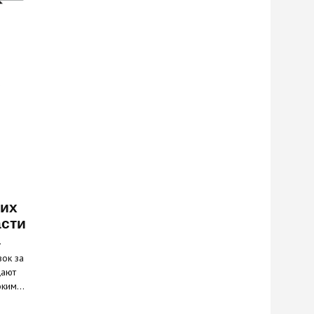
ких
асти
а
вок за
щают
соким…