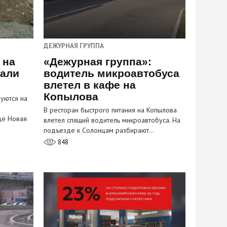
ДЕЖУРНАЯ ГРУППА
 на
«Дежурная группа»:
пали
водитель микроавтобуса
влетел в кафе на
Копылова
уются на
В ресторан быстрого питания на Копылова
це Новая
влетел спящий водитель микроавтобуса. На
подъезде к Солонцам разбирают…
848