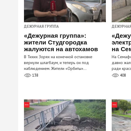
ДЕЖУРНАЯ ГРУППА
ДЕЖУРНАЯ
«Дежурная группа»:
«Дежу
жители Студгородка
элект
жалуются на автохамов
на Се
В Тихих Зорях на конечной остановке
На Семафо
вернули шлагбаум, и теперь он под
давно жал
наблюдением. Жители «Орбиты»…
ради крас
138
408