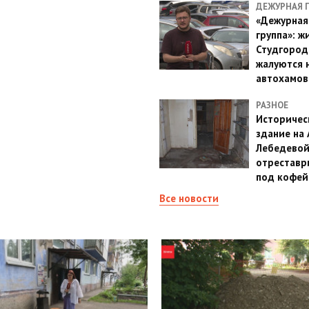
ДЕЖУРНАЯ 
«Дежурная
группа»: ж
Студгород
жалуются 
автохамов
РАЗНОЕ
Историчес
здание на
Лебедево
отреставр
под кофе
Все новости