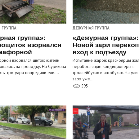
 ГРУППА
ДЕЖУРНАЯ ГРУППА
рная группа»:
«Дежурная группа»:
рощиток взорвался
Новой зари переко
мафорной
вход к подъезду
рной взорвался щиток: жители
Испытание жарой: красноярцы жал
овались на проводку. На Сурикова
неработающие кондиционеры в
оты тротуара повредили ели.…
троллейбусах и автобусах. На ули
заря уже…
595