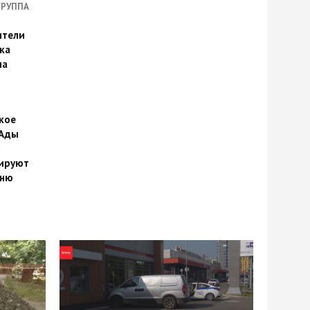
ГРУППА
ители
ка
на
кое
 Ады
й
ируют
йню