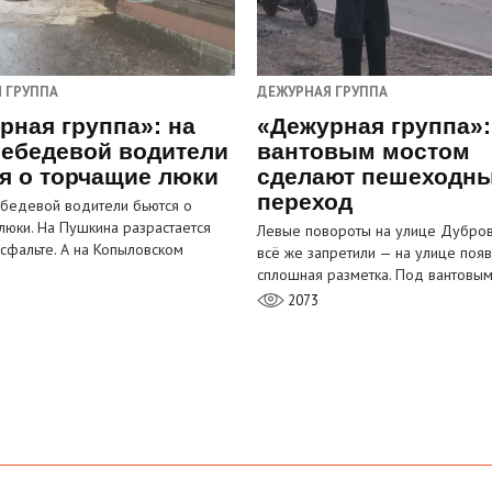
 ГРУППА
ДЕЖУРНАЯ ГРУППА
рная группа»: на
«Дежурная группа»:
ебедевой водители
вантовым мостом
я о торчащие люки
сделают пешеходн
переход
бедевой водители бьются о
люки. На Пушкина разрастается
Левые повороты на улице Дубров
асфальте. А на Копыловском
всё же запретили — на улице появ
сплошная разметка. Под вантовы
2073