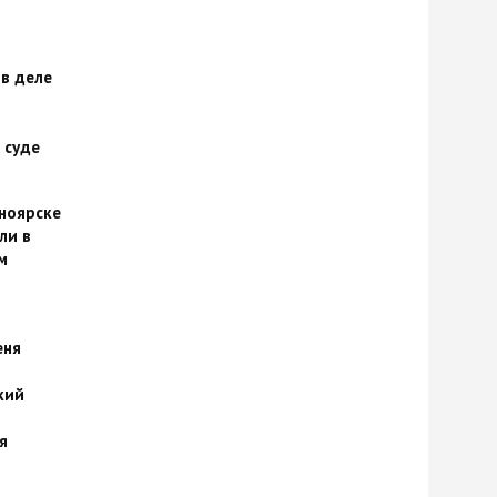
 в деле
 суде
сноярске
ли в
м
еня
кий
я