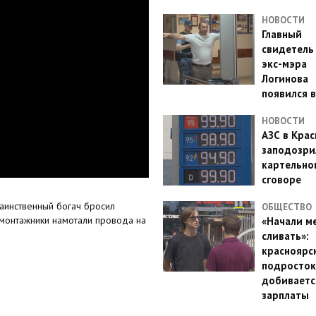
НОВОСТИ
Главный
свидетель
экс-мэра
Логинова
появился в
НОВОСТИ
АЗС в Кра
заподозри
картельно
сговоре
таинственный богач бросил
ОБЩЕСТВО
-монтажники намотали провода на
«Начали м
сливать»:
красноярс
подросток
добиваетс
зарплаты