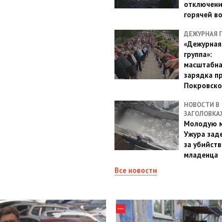
отключен
горячей в
ДЕЖУРНАЯ 
«Дежурная
группа»:
масштабн
зарядка п
Покровско
НОВОСТИ В
ЗАГОЛОВКА
Молодую м
Ужура зад
за убийств
младенца
Все новости