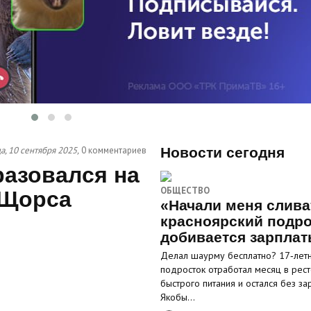
а, 10 сентября 2025,
0 комментариев
Новости сегодня
азовался на
ОБЩЕСТВО
 Щорса
«Начали меня слива
красноярский подро
добивается зарпла
Делал шаурму бесплатно? 17‑лет
подросток отработал месяц в рес
быстрого питания и остался без за
Якобы…