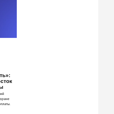
ть»:
сток
ты
ний
торане
рплаты.