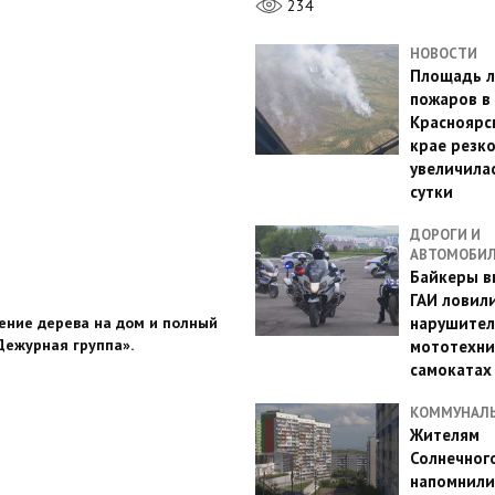
234
НОВОСТИ
Площадь л
пожаров в
Красноярс
крае резк
увеличилас
сутки
ДОРОГИ И
АВТОМОБИ
Байкеры в
ГАИ ловил
ение дерева на дом и полный
нарушител
Дежурная группа».
мототехни
самокатах
КОММУНАЛ
Жителям
Солнечног
напомнили