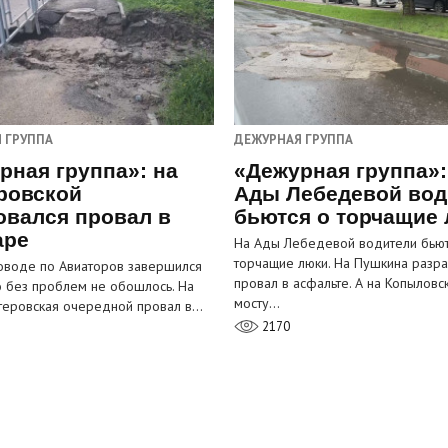
 ГРУППА
ДЕЖУРНАЯ ГРУППА
рная группа»: на
«Дежурная группа»:
ровской
Ады Лебедевой вод
овался провал в
бьются о торчащие
аре
На Ады Лебедевой водители бьют
торчащие люки. На Пушкина разра
оводе по Авиаторов завершился
провал в асфальте. А на Копыловс
о без проблем не обошлось. На
мосту…
теровская очередной провал в…
2170