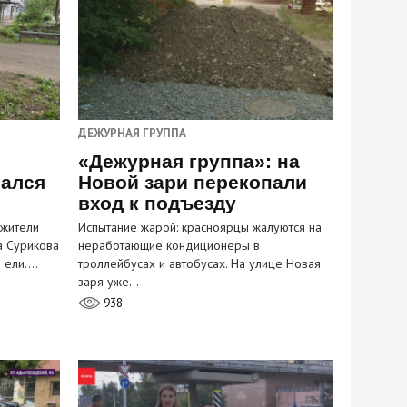
ДЕЖУРНАЯ ГРУППА
«Дежурная группа»: на
вался
Новой зари перекопали
вход к подъезду
 жители
Испытание жарой: красноярцы жалуются на
а Сурикова
неработающие кондиционеры в
и ели.…
троллейбусах и автобусах. На улице Новая
заря уже…
938