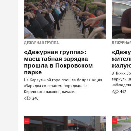
ДЕЖУРНАЯ ГРУППА
ДЕЖУРНАЯ
«Дежурная группа»:
«Дежу
масштабная зарядка
жител
прошла в Покровском
жалую
парке
В Тихих З
вернули ш
На Караульной горе прошла бодрая акция
наблюден
«Зарядка со стражем порядка». На
Киренского наконец начали…
432
240