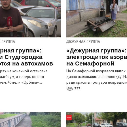
 ГРУППА
ДЕЖУРНАЯ ГРУППА
рная группа»:
«Дежурная группа»:
и Студгородка
электрощиток взор
тся на автохамов
на Семафорной
орях на конечной остановке
На Семафорной взорвался щиток:
лагбаум, и теперь он под
давно жаловались на проводку. Н
ием. Жители «Орбиты»…
ради красоты тротуара повредил
727