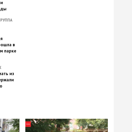
ии
оды
ГРУППА
ая
рошла в
м парке
Х
ать из
ержали
о