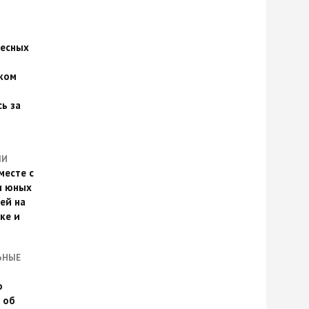
есных
ком
о
ь за
ЛИ
месте с
и юных
ей на
ке и
ЬНЫЕ
о
 об