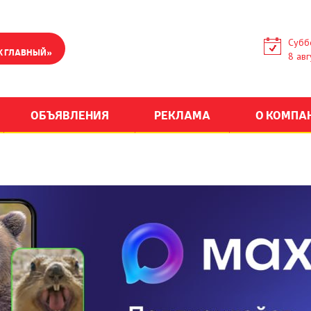
Субб
К ГЛАВНЫЙ»
8 авг
ОБЪЯВЛЕНИЯ
РЕКЛАМА
О КОМПА