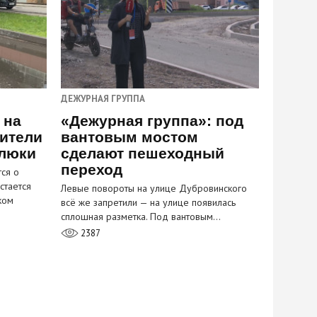
ДЕЖУРНАЯ ГРУППА
 на
«Дежурная группа»: под
ители
вантовым мостом
 люки
сделают пешеходный
переход
ся о
стается
Левые повороты на улице Дубровинского
ком
всё же запретили — на улице появилась
сплошная разметка. Под вантовым…
2387