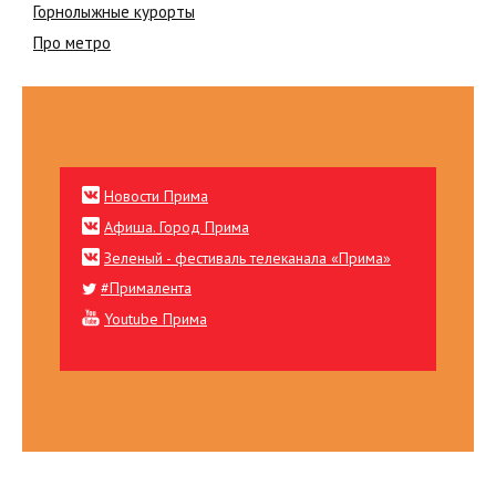
Горнолыжные курорты
Про метро
Новости Прима
Афиша. Город Прима
Зеленый - фестиваль телеканала «Прима»
#Прималента
Youtube Прима