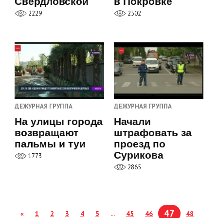
Свердловской
в Покровке
2229
2502
ДЕЖУРНАЯ ГРУППА
ДЕЖУРНАЯ ГРУППА
На улицы города
Начали
возвращают
штрафовать за
пальмы и туи
проезд по
Сурикова
1773
2865
47
«
1
2
3
4
5
...
45
46
48