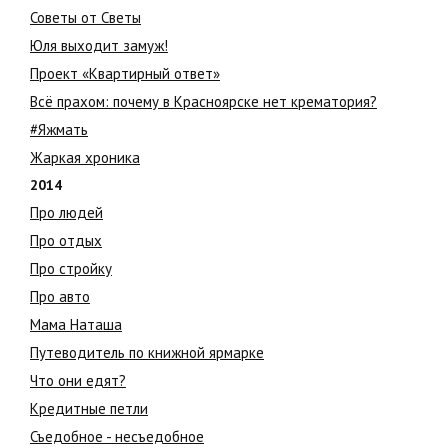
Советы от Светы
Юля выходит замуж!
Проект «Квартирный ответ»
Всё прахом: почему в Красноярске нет крематория?
#Яжмать
Жаркая хроника
2014
Про людей
Про отдых
Про стройку
Про авто
Мама Наташа
Путеводитель по книжной ярмарке
Что они едят?
Кредитные петли
Съедобное - несъедобное