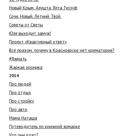
Новый Крым: Алушта. Ялта. Гурзуф
Сочи. Новый. Летний. Твой.
Советы от Светы
Юля выходит замуж!
Проект «Квартирный ответ»
Всё прахом: почему в Красноярске нет крематория?
#Яжмать
Жаркая хроника
2014
Про людей
Про отдых
Про стройку
Про авто
Мама Наташа
Путеводитель по книжной ярмарке
Что они едят?