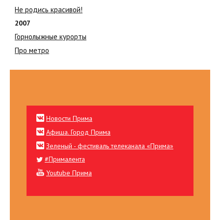
Не родись красивой!
2007
Горнолыжные курорты
Про метро
Новости Прима
Афиша. Город Прима
Зеленый - фестиваль телеканала «Прима»
#Прималента
Youtube Прима