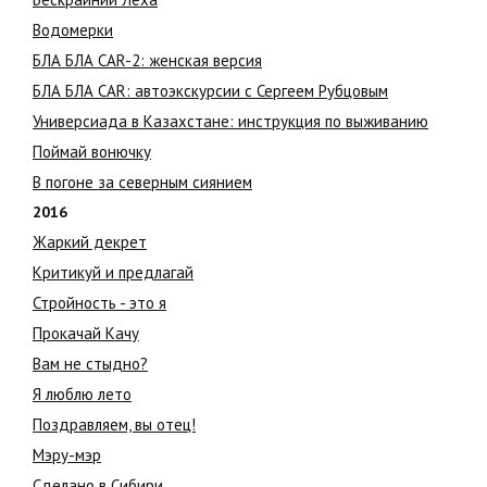
Водомерки
БЛА БЛА CAR-2: женская версия
БЛА БЛА CAR: автоэкскурсии с Сергеем Рубцовым
Универсиада в Казахстане: инструкция по выживанию
Поймай вонючку
В погоне за северным сиянием
2016
Жаркий декрет
Критикуй и предлагай
Стройность - это я
Прокачай Качу
Вам не стыдно?
Я люблю лето
Поздравляем, вы отец!
Мэру-мэр
Сделано в Сибири