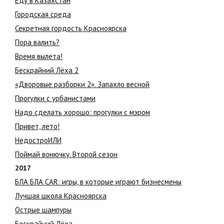
Еду в Казахстан
Городская среда
Секретная гордость Красноярска
Пора валить?
Время вылета!
Бескрайний Лёха 2
«Дворовые разборки 2». Запахло весной
Прогулки с урбанистами
Надо сделать хорошо: прогулки с мэром
Привет, лето!
НедостроИЛИ
Поймай вонючку. Второй сезон
2017
БЛА БЛА CAR: игры, в которые играют бизнесмены
Лучшая школа Красноярска
Острые шампуры
Бескрайний Лёха