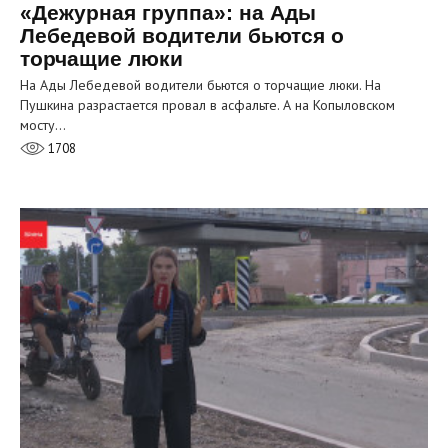
«Дежурная группа»: на Ады
Лебедевой водители бьются о
торчащие люки
На Ады Лебедевой водители бьются о торчащие люки. На
Пушкина разрастается провал в асфальте. А на Копыловском
мосту…
1708