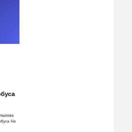
обуса
опылова
буса. На