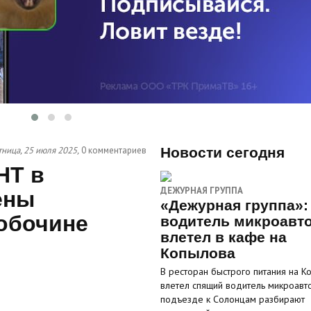
ница, 25 июля 2025,
0 комментариев
Новости сегодня
НТ в
ДЕЖУРНАЯ ГРУППА
ены
«Дежурная группа»:
 обочине
водитель микроавт
влетел в кафе на
Копылова
В ресторан быстрого питания на К
влетел спящий водитель микроавто
подъезде к Солонцам разбирают