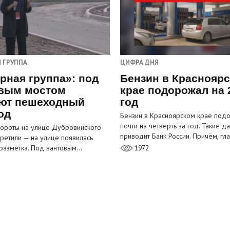
 ГРУППА
ЦИФРА ДНЯ
рная группа»: под
Бензин в Краснояр
вым мостом
крае подорожал на 
ют пешеходный
год
од
Бензин в Красноярском крае под
почти на четверть за год. Такие д
ороты на улице Дубровинского
приводит Банк России. Причём, г
претили — на улице появилась
разметка. Под вантовым…
1972