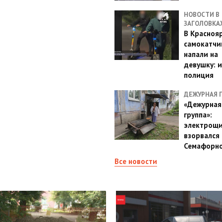
НОВОСТИ В
ЗАГОЛОВКА
В Красноя
самокатчи
напали на
девушку: 
полиция
ДЕЖУРНАЯ 
«Дежурная
группа»:
электрощ
взорвался 
Семафорн
Все новости