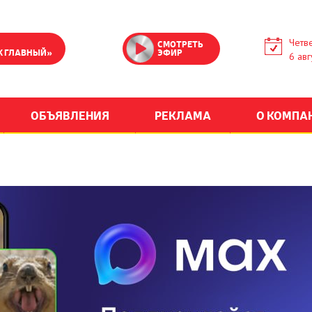
Четве
СМОТРЕТЬ
К ГЛАВНЫЙ»
ЭФИР
6 авг
ОБЪЯВЛЕНИЯ
РЕКЛАМА
О КОМПА