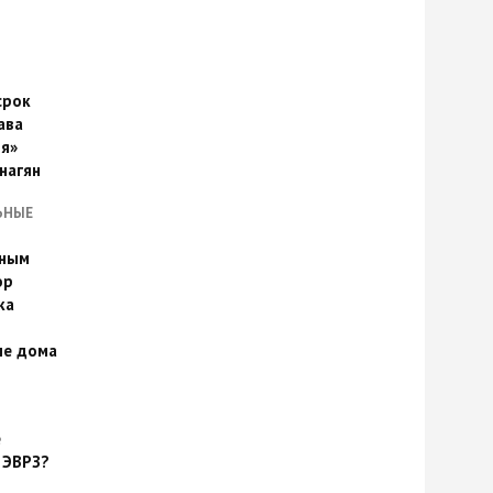
срок
ава
я»
нагян
ЬНЫЕ
ьным
эр
ка
ые дома
е
 ЭВРЗ?