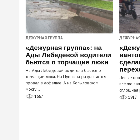
ДЕЖУРНАЯ ГРУППА
ДЕЖУРНАЯ
«Дежурная группа»: на
«Дежу
Ады Лебедевой водители
ванто
бьются о торчащие люки
сдела
перех
На Ады Лебедевой водители бьются о
торчащие люки. На Пушкина разрастается
Левые пов
провал в асфальте. А на Копыловском
всё же за
мосту…
сплошная 
1667
1917