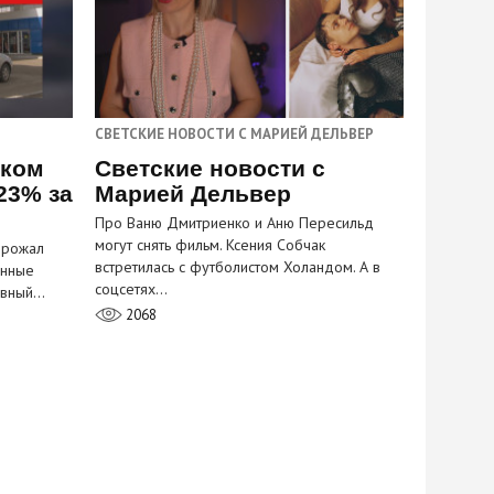
СВЕТСКИЕ НОВОСТИ С МАРИЕЙ ДЕЛЬВЕР
ском
Светские новости с
23% за
Марией Дельвер
Про Ваню Дмитриенко и Аню Пересильд
могут снять фильм. Ксения Собчак
орожал
встретилась с футболистом Холандом. А в
анные
соцсетях…
лавный…
2068