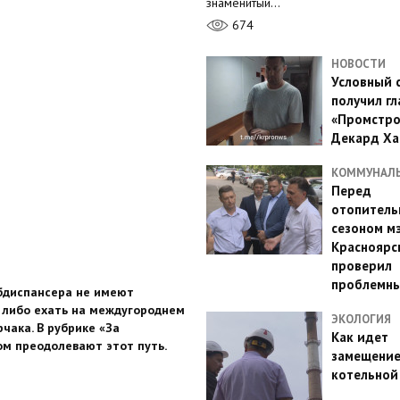
знаменитый…
674
НОВОСТИ
Условный 
получил гл
«Промстро
Декард Ха
КОММУНАЛ
Перед
отопител
сезоном м
Красноярс
проверил
проблемн
убдиспансера не имеют
 либо ехать на междугороднем
ЭКОЛОГИЯ
чака. В рубрике «За
Как идет
ом преодолевают этот путь.
замещени
котельной