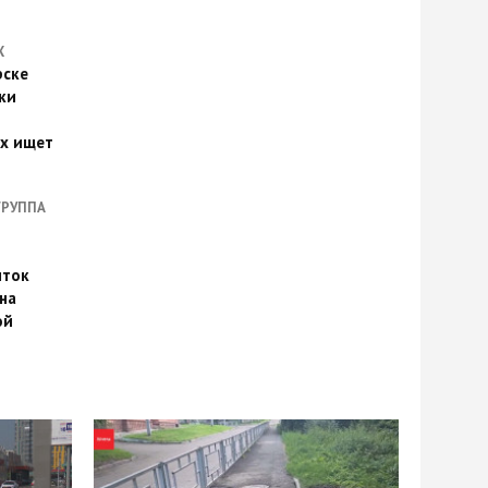
Х
рске
ки
их ищет
ГРУППА
иток
на
ой