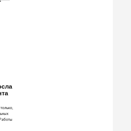
осла
нта
только,
льных
 Работы