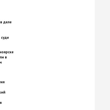
 в деле
 суде
сноярске
ли в
м
еня
кий
я