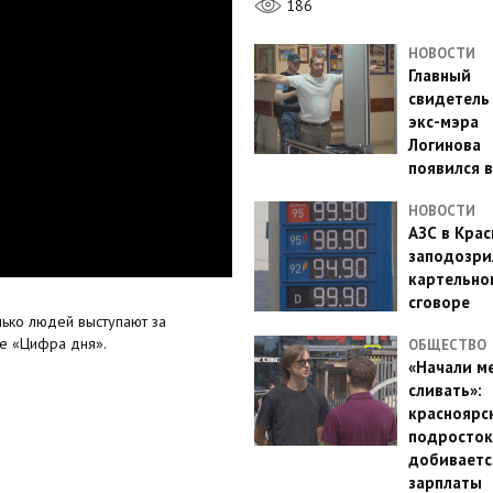
186
НОВОСТИ
Главный
свидетель
экс-мэра
Логинова
появился в
НОВОСТИ
АЗС в Кра
заподозри
картельно
сговоре
лько людей выступают за
ке «Цифра дня».
ОБЩЕСТВО
«Начали м
сливать»:
красноярс
подросток
добиваетс
зарплаты