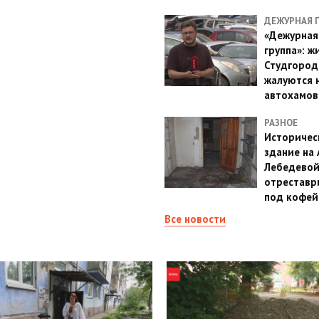
ДЕЖУРНАЯ 
«Дежурная
группа»: ж
Студгород
жалуются 
автохамов
РАЗНОЕ
Историчес
здание на
Лебедево
отреставр
под кофе
Все новости