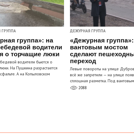
 ГРУППА
ДЕЖУРНАЯ ГРУППА
рная группа»: на
«Дежурная группа»:
ебедевой водители
вантовым мостом
я о торчащие люки
сделают пешеходн
переход
бедевой водители бьются о
люки. На Пушкина разрастается
Левые повороты на улице Дубров
асфальте. А на Копыловском
всё же запретили — на улице появ
сплошная разметка. Под вантовы
2088