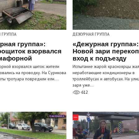
 ГРУППА
ДЕЖУРНАЯ ГРУППА
рная группа»:
«Дежурная группа»:
рощиток взорвался
Новой зари переко
мафорной
вход к подъезду
рной взорвался щиток: жители
Испытание жарой: красноярцы жал
овались на проводку. На Сурикова
неработающие кондиционеры в
оты тротуара повредили ели.…
троллейбусах и автобусах. На ули
заря уже…
612