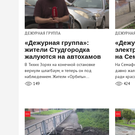
ДЕЖУРНАЯ ГРУППА
ДЕЖУРНАЯ
«Дежурная группа»:
«Дежу
жители Студгородка
элект
жалуются на автохамов
на Се
В Тихих Зорях на конечной остановке
На Семафо
вернули шлагбаум, и теперь он под
давно жал
наблюдением. Жители «Орбиты»…
ради крас
149
424