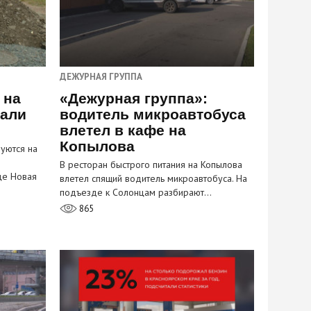
ДЕЖУРНАЯ ГРУППА
 на
«Дежурная группа»:
пали
водитель микроавтобуса
влетел в кафе на
Копылова
уются на
В ресторан быстрого питания на Копылова
це Новая
влетел спящий водитель микроавтобуса. На
подъезде к Солонцам разбирают…
865