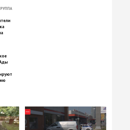
ГРУППА
ители
ка
на
кое
 Ады
й
ируют
йню