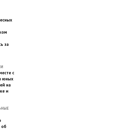
есных
ком
о
ь за
ЛИ
месте с
и юных
ей на
ке и
ЬНЫЕ
о
 об