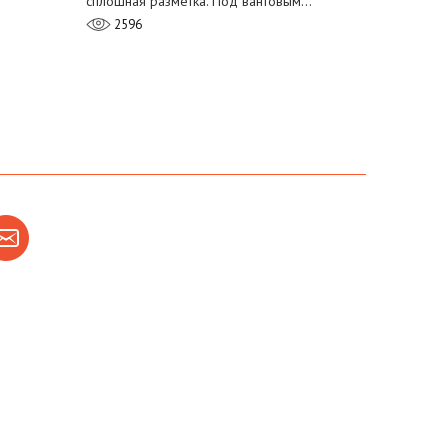
сплошная разметка. Под вантовым…
2596