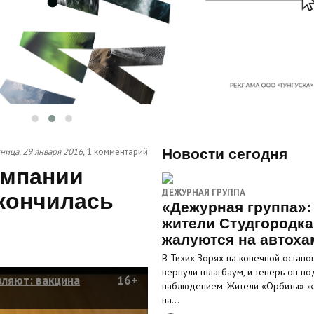
ница, 29 января 2016,
1 комментарий
Новости сегодня
омпании
ДЕЖУРНАЯ ГРУППА
акончилась
«Дежурная группа»:
жители Студгородка
жалуются на автоха
В Тихих Зорях на конечной остано
вернули шлагбаум, и теперь он по
ляют: вакцина
16+
наблюдением. Жители «Орбиты» ж
на…