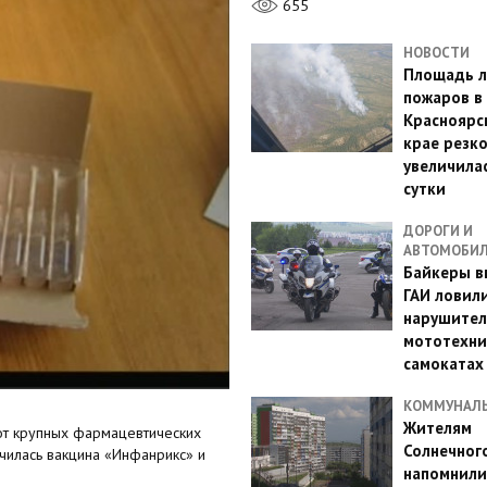
655
НОВОСТИ
Площадь л
пожаров в
Красноярс
крае резк
увеличилас
сутки
ДОРОГИ И
АВТОМОБИ
Байкеры в
ГАИ ловил
нарушител
мототехни
самокатах
КОММУНАЛ
Жителям
от крупных фармацевтических
Солнечног
нчилась вакцина «Инфанрикс» и
напомнили