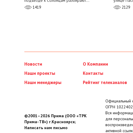
подъезде к Солонцам разбирают…
улице Пас
1419
2129
Новости
О Компании
Наши проекты
Контакты
Наши менеджеры
Рейтинг телеканалов
Официальный с
ОГРН 1022402
Вся информаци
©2001–2026 Прима (ООО «ТРК
для персональ
Прима-ТВ») г.Красноярск;
воспроизведен
Написать нам письмо
активной ссылк