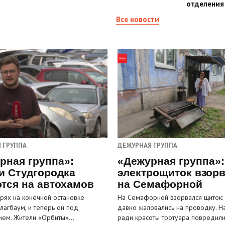
отделения
Все новости
 ГРУППА
ДЕЖУРНАЯ ГРУППА
рная группа»:
«Дежурная группа»:
и Студгородка
электрощиток взор
тся на автохамов
на Семафорной
орях на конечной остановке
На Семафорной взорвался щиток:
лагбаум, и теперь он под
давно жаловались на проводку. Н
ием. Жители «Орбиты»…
ради красоты тротуара повредил