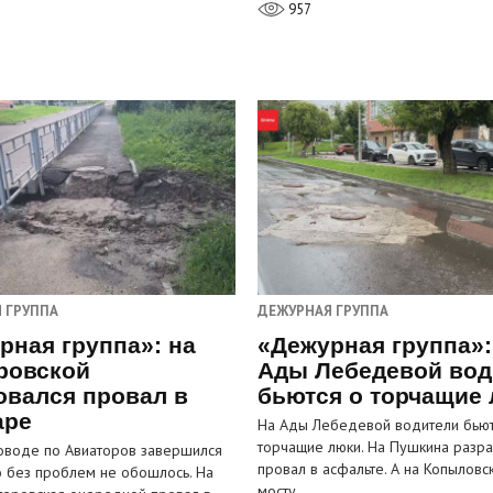
957
 ГРУППА
ДЕЖУРНАЯ ГРУППА
рная группа»: на
«Дежурная группа»:
ровской
Ады Лебедевой вод
овался провал в
бьются о торчащие
аре
На Ады Лебедевой водители бьют
торчащие люки. На Пушкина разра
оводе по Авиаторов завершился
провал в асфальте. А на Копыловс
о без проблем не обошлось. На
мосту…