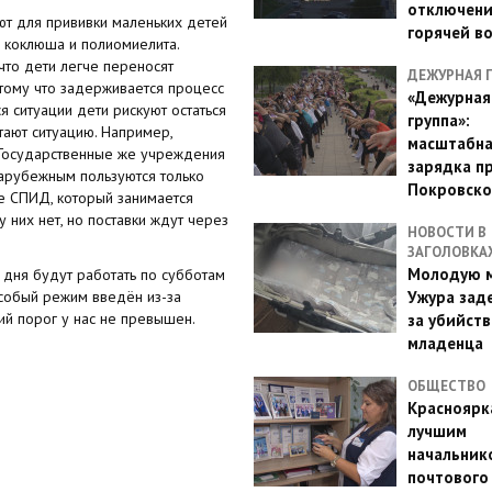
отключен
ют для прививки маленьких детей
горячей в
, коклюша и полиомиелита.
что дети легче переносят
ДЕЖУРНАЯ 
отому что задерживается процесс
«Дежурная
я ситуации дети рискуют остаться
группа»:
тают ситуацию. Например,
масштабн
. Государственные же учреждения
зарядка п
зарубежным пользуются только
Покровско
е СПИД, который занимается
 них нет, но поставки ждут через
НОВОСТИ В
ЗАГОЛОВКА
Молодую м
 дня будут работать по субботам
Особый режим введён из-за
Ужура зад
ий порог у нас не превышен.
за убийств
младенца
ОБЩЕСТВО
Красноярк
лучшим
начальник
почтового