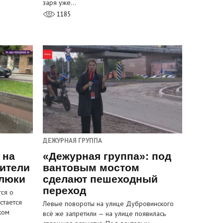
заря уже…
1185
ДЕЖУРНАЯ ГРУППА
 на
«Дежурная группа»: под
ители
вантовым мостом
 люки
сделают пешеходный
переход
ся о
стается
Левые повороты на улице Дубровинского
ком
всё же запретили — на улице появилась