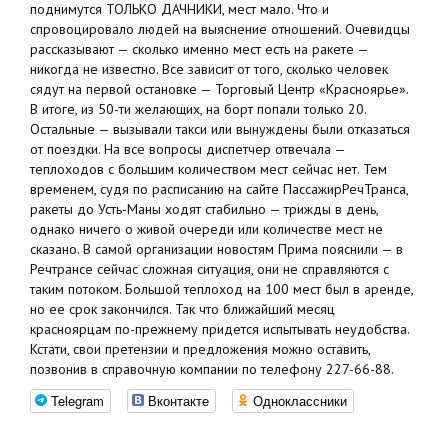
поднимутся ТОЛЬКО ДАЧНИКИ, мест мало. Что и
спровоцировало людей на выяснение отношений. Очевидцы
рассказывают — сколько именно мест есть на ракете —
никогда не известно. Все зависит от того, сколько человек
сядут на первой остановке — Торговый Центр «Красноярье».
В итоге, из 50-ти желающих, на борт попали только 20.
Остальные — вызывали такси или вынуждены были отказаться
от поездки. На все вопросы диспетчер отвечала —
теплоходов с большим количеством мест сейчас нет. Тем
временем, судя по расписанию на сайте ПассажирРечТранса,
ракеты до Усть-Маны ходят стабильно — трижды в день,
однако ничего о живой очереди или количестве мест не
сказано. В самой организации новостям Прима пояснили — в
Речтрансе сейчас сложная ситуация, они не справляются с
таким потоком. Большой теплоход на 100 мест был в аренде,
но ее срок закончился. Так что ближайший месяц
красноярцам по-прежнему придется испытывать неудобства.
Кстати, свои претензии и предложения можно оставить,
позвонив в справочную компании по телефону 227-66-88.
Telegram
Вконтакте
Одноклассники