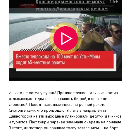
Красноярцы массово не могут
16+
уехать в Дивногорск на речном
транспорте
И никто не хотел уступать! Противостояние - дачники против
отдыхающих - едва не закончилось битвой, и вовсе не
словесной. Повод - заветные места на речной ракете.
Смотрите сами, что произошло. Уплыть в направлении
Дивногорска на эти выходные планировали десятки дачников
и туристов. Пассажиры заранее занимали очередь на причале.
В итоге, диспетчер ошарашила толпу заявлением — на борт