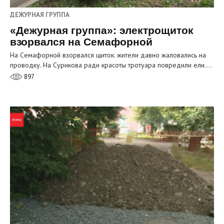
ДЕЖУРНАЯ ГРУППА
«Дежурная группа»: электрощиток
взорвался на Семафорной
На Семафорной взорвался щиток: жители давно жаловались на
проводку. На Сурикова ради красоты тротуара повредили ели.…
897