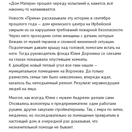
«Дом Матери» прошёл череду испытаний и, кажется, всё
наконец-то налаживается.
Новости «Прима» рассказывали эту историю в сентябре
прошлого года — дом кризисного центра на Ирбейской
закрыли из-за нарушения требований пожарной безопасности.
Через него проходили сотни женщины с детьми, которые
бежали от мужей-тиранов и сложной жизненной ситуации.
Подопечным давали крышу над головой, помогали встать на
ноги. Тогда руководитель фонда Юлия Доронина со слезами
на глазах показывала опустевшие комнаты.
К декабрю новый теплый угол все-таки нашли —
муниципальное помещение на Воронова. Да только
разместить семьи там было невозможно, впереди ждал,
казалось бы, неподъемный ремонт. Результат неравнодушия
людей на лицо.
Многое, как всегда, Юлия с мужем Андреем делали сами.
Отозвались волонтеры и предприниматели: одни работали
руками, другие закупали стройматериалы. Так, с мира по нитке,
медленно, но последовательно из помещения превратили в
настоящий дом, в очередной раз доказывая, что
незначительной помощи не бывает.