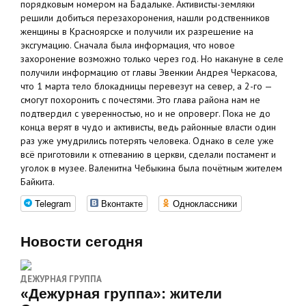
порядковым номером на Бадалыке. Активисты-земляки
решили добиться перезахоронения, нашли родственников
женщины в Красноярске и получили их разрешение на
эксгумацию. Сначала была информация, что новое
захоронение возможно только через год. Но накануне в селе
получили информацию от главы Эвенкии Андрея Черкасова,
что 1 марта тело блокадницы перевезут на север, а 2-го —
смогут похоронить с почестями. Это глава района нам не
подтвердил с уверенностью, но и не опроверг. Пока не до
конца верят в чудо и активисты, ведь районные власти один
раз уже умудрились потерять человека. Однако в селе уже
всё приготовили к отпеванию в церкви, сделали постамент и
уголок в музее. Валенитна Чебыкина была почётным жителем
Байкита.
Telegram
Вконтакте
Одноклассники
Новости сегодня
ДЕЖУРНАЯ ГРУППА
«Дежурная группа»: жители