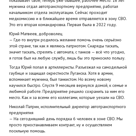
показывает своё, теперь уже бывшее, рабочее место. 16 лет
мужчина отдал автотранспортному предприятию, работал
начальником отдела эксплуатации. Сейчас проходит
медкомиссию и в ближайшее время отправляется в зону СВО.
Это его вторая командировка. Первая была в 2022 году.
Юрий Матвеев, доброволец
— Где-то внутри родилось желание помочь очень серьёзно
этой стране, так как я являюсь патриотом. Снаряды таскать,
значит таскать, стрелять с автомата, с танков — всё что угодно,
я готов был на любую службу, лишь бы это приносило пользу.
Тогда Юрий попал в артиллеристы. Разъезжал на самодельной
гаубице и защищал окрестности Луганска. Хотя в армии,
вспоминает мужчина, был танкистом. Но всему новому
научился быстро. Спустя 9 месяцев вернулся домой, к семье и
любимой работе. Предприятие решило сохранить за ним его
место. Как и за всеми его коллегами, которые уехали на СВО.
Николай Патрин, исполнительный директор автотранспортного
предприятия
— На сегодняшний день порядка 6 человек в зоне СВО. Мы
просто приостанавливаем контракт, ну и осуществляем
посильную помощь.