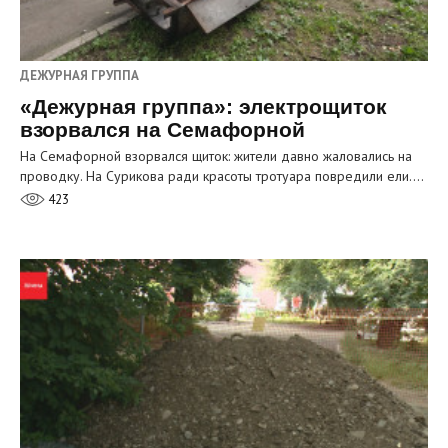
ДЕЖУРНАЯ ГРУППА
«Дежурная группа»: электрощиток
взорвался на Семафорной
На Семафорной взорвался щиток: жители давно жаловались на
проводку. На Сурикова ради красоты тротуара повредили ели.…
423