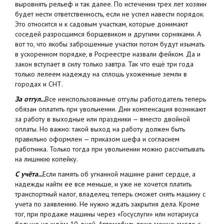
выровнять рельеф и так далее. По истечении трех лет хозяин
будет нести ответственность, если не успел навести порядок.
Это относится и к садовым участкам, которые донимают
соседей разросшимся борщевиком и другими сорняками. А
вот то, что якобы заброшенные участки потом будут изымать
в ускоренном порядке, в Росреестре назвали фейком. Да и
закон вступает в силу только завтра. Так что ещё три года
только лелеем надежду на сплошь ухоженные земли в
городах и СНТ.
За отгул...
Все неиспользованные отгулы работодатель теперь
обязан оплатить при увольнении. Дни компенсация возникают
за работу в выходные или праздники — вместо двойной
оплаты. Но важно: такой выход на работу должен быть
правильно оформлен — приказом шефа и согласием
работника. Только тогда при увольнении можно рассчитывать
на лишнюю копейку.
С учёта...
Если память об угнанной машине ранит сердце, а
надежды найти ее все меньше, и уже не хочется платить
транспортный налог, владелец теперь сможет снять машину с
учета по заявлению. Не нужно ждать закрытия дела. Кроме
тог, при продаже машины через «Госуслуги» или нотариуса