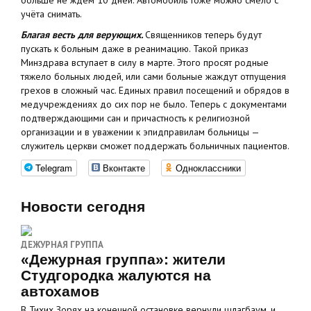
больше не ждём 10 дней. Автомобиль тоже можно смело с
учёта снимать.
Благая весть для верующих.
Священников теперь будут
пускать к больным даже в реанимацию. Такой приказ
Минздрава вступает в силу в марте. Этого просят родные
тяжело больных людей, или сами больные жаждут отпущения
грехов в сложный час. Единых правил посещений и обрядов в
медучреждениях до сих пор не было. Теперь с документами
подтверждающими сан и причастность к религиозной
организации и в уважении к эпидправилам больницы —
служитель церкви сможет поддержать больничных пациентов.
Telegram
Вконтакте
Одноклассники
Новости сегодня
ДЕЖУРНАЯ ГРУППА
«Дежурная группа»: жители
Студгородка жалуются на
автохамов
В Тихих Зорях на конечной остановке вернули шлагбаум, и