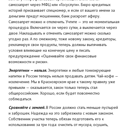
самозапрет через МФЦ или «Госуслуги». Бюро кредитных
историй присваивает спецномер, и если от вашего имени за
деньгами придут мошенники, банк раскроет аферу.
Самозапрет можно и отключить. Учтите — это не моментальная
процедура. Включается он через сутки, а выключается через
двое. Накладывать и отменять самозапрет можно сколько
угодно раз. А по смежному, тоже новому закону, кредиторы,
рекламируя свои продукты, теперь должны выпячивать
условия влияющие на конечную цену и писать
предупреждение «Оценивайте свои финансовые
возможности и риски».
Энергетики — нельзя.
Энергетики и любые тонизирующие
напитки в России теперь нельзя продавать детям. Чай-кофе —
исключение. Мы в Красноярском крае к такому правилу уже
привыкли — оказывается, закон только теперь стал
общероссийским. Хорошо, если будет повсеместно
соблюдаться.
Сровняйте с землей.
В России должно стать меньше пустырей
и заброшек. Надежда на это забрезжила с новым законом.
Собственник участка теперь обязан подготовить его к
использованию за три года: очистить от мусора, осушить,