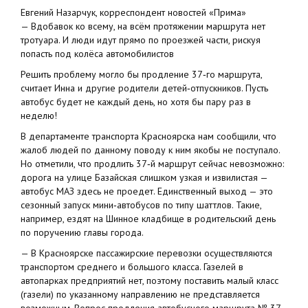
Евгений Назарчук, корреспондент новостей «Прима»
— Вдобавок ко всему, на всём протяжении маршрута нет
тротуара. И люди идут прямо по проезжей части, рискуя
попасть под колёса автомобилистов
Решить проблему могло бы продление 37‑го маршрута,
считает Инна и другие родители детей‑отпускников. Пусть
автобус будет не каждый день, но хотя бы пару раз в
неделю!
В департаменте транспорта Красноярска нам сообщили, что
жалоб людей по данному поводу к ним якобы не поступало.
Но отметили, что продлить 37‑й маршрут сейчас невозможно:
дорога на улице Базайская слишком узкая и извилистая —
автобус МАЗ здесь не проедет. Единственный выход — это
сезонный запуск мини‑автобусов по типу шаттлов. Такие,
например, ездят на Шинное кладбище в родительский день
по поручению главы города.
— В Красноярске пассажирские перевозки осуществляются
транспортом среднего и большого класса. Газелей в
автопарках предприятий нет, поэтому поставить малый класс
(газели) по указанному направлению не представляется