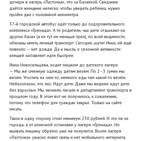
дочери в лагерь «Ласточка», что за Базаихой. Свидание
даётся женщине нелегко: чтобы увидеть ребёнка, нужно
пройти два с половиной километра.
37‑й городской автобус идёт только до оздоровительного
комплекса «Гренада». А те родители, чьи дети отдыхают на
других базах (а их тут не меньше трёх), по всей видимости,
обязаны иметь личный транспорт. Сегодня, шутит Инна, ей ещё
повезло — нет дождя. Да и мысль о сезонной активности
клещей заставляет идти быстрее.
Инна Новосельцева, ходит пешком до детского лагеря
— Мы же сменную одежду детям везём. По 2–3 сумки мы
везём. Угостить их чем‑то, немного еды там какой‑то везём.
Небезопасно, это лес. Идут дети. Даже мы видели: идут дети
без взрослых. Мы звонили, писали в департамент транспорта в
прошлом году. В этом вот не получилось, к сожалению,
потому что телефон для граждан закрыт. Только на сайте
писать.
Такси в одну сторону стоит минимум 230 рублей. И это не из
города, а от конечной остановки у лагеря «Гренада». Но
вызвать машину обратно уже не получится. Возле лагеря
«Ласточка» ужасно ловит связь и нет мобильного интернета.