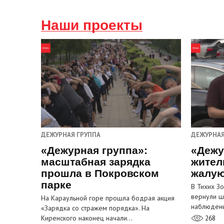
Наши проекты
ДЕЖУРНАЯ ГРУППА
ДЕЖУРНАЯ
«Дежурная группа»:
«Дежу
масштабная зарядка
жител
прошла в Покровском
жалую
парке
В Тихих З
вернули ш
На Караульной горе прошла бодрая акция
наблюден
«Зарядка со стражем порядка». На
Киренского наконец начали…
268