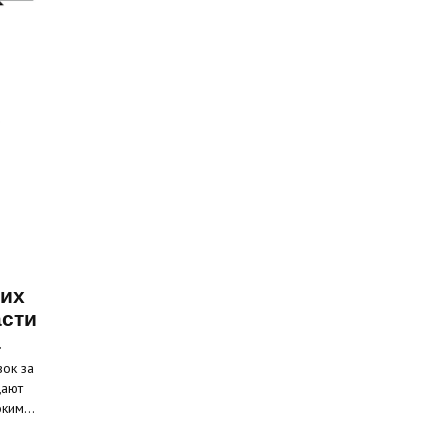
ких
асти
а
вок за
щают
соким…