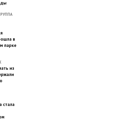
оды
ГРУППА
ая
рошла в
м парке
Х
ать из
ержали
о
а стала
ом