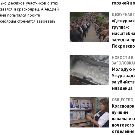
горячей в
ько десятков участников с этих
казался и красноярец. А Андрей
ДЕЖУРНАЯ 
ами попытался пройти
«Дежурная
расноярцы стремятся завоевать
группа»:
масштабн
зарядка п
Покровско
НОВОСТИ В
ЗАГОЛОВКА
Молодую м
Ужура зад
за убийств
младенца
ОБЩЕСТВО
Красноярк
лучшим
начальник
почтового
отделения