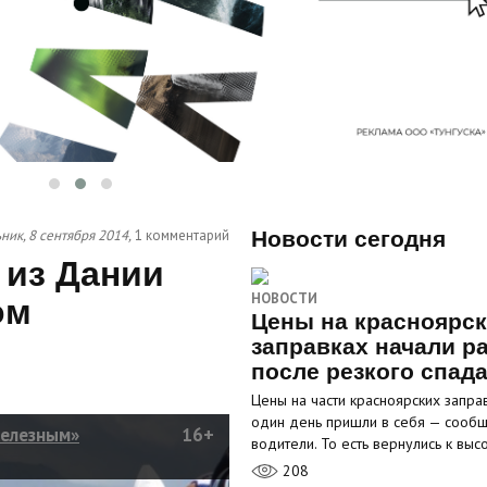
ик, 8 сентября 2014,
1 комментарий
Новости сегодня
 из Дании
НОВОСТИ
ом
Цены на красноярс
заправках начали р
после резкого спад
Цены на части красноярских запра
один день пришли в себя — сооб
железным»
16+
водители. То есть вернулись к вы
208