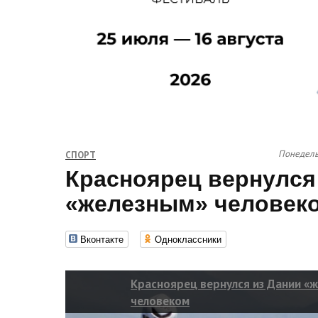
Понедельн
СПОРТ
Красноярец вернулся
«железным» человек
Вконтакте
Одноклассники
Красноярец вернулся из Дании «
человеком