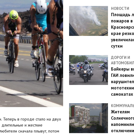
НОВОСТИ
Площадь л
пожаров в
Красноярс
крае резк
увеличилас
сутки
ДОРОГИ И
АВТОМОБИ
Байкеры в
ГАИ ловил
нарушител
мототехни
самокатах
КОММУНАЛ
Жителям
Солнечног
. Теперь в городе стало на двух
напомнили
 длительные и жесткие
отключен
любители сначала плывут, потом