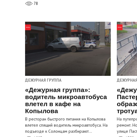
78
ДЕЖУРНАЯ ГРУППА
ДЕЖУРНАЯ
«Дежурная группа»:
«Дежу
водитель микроавтобуса
Пасте
влетел в кафе на
образ
Копылова
троту
В ресторан быстрого питания на Копылова
На путепр
влетел спящий водитель микроавтобуса. На
ремонт. Н
подъезде к Солонцам разбирают…
улице Пас