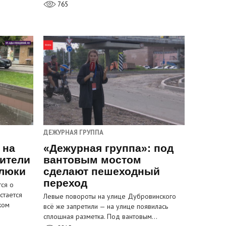
765
ДЕЖУРНАЯ ГРУППА
 на
«Дежурная группа»: под
ители
вантовым мостом
 люки
сделают пешеходный
переход
ся о
стается
Левые повороты на улице Дубровинского
ком
всё же запретили — на улице появилась
сплошная разметка. Под вантовым…