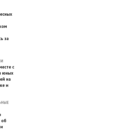
есных
ком
о
ь за
ЛИ
месте с
и юных
ей на
ке и
ЬНЫЕ
о
 об
ии