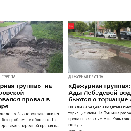
 ГРУППА
ДЕЖУРНАЯ ГРУППА
рная группа»: на
«Дежурная группа»:
ровской
Ады Лебедевой вод
овался провал в
бьются о торчащие
аре
На Ады Лебедевой водители бьют
торчащие люки. На Пушкина разра
оводе по Авиаторов завершился
провал в асфальте. А на Копыловс
о без проблем не обошлось. На
мосту…
теровская очередной провал в…