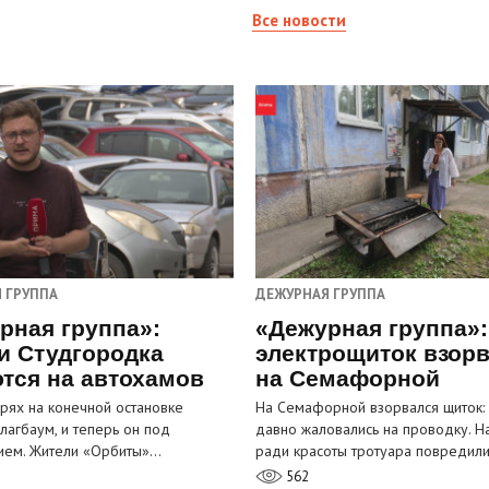
Все новости
 ГРУППА
ДЕЖУРНАЯ ГРУППА
рная группа»:
«Дежурная группа»:
и Студгородка
электрощиток взор
тся на автохамов
на Семафорной
орях на конечной остановке
На Семафорной взорвался щиток:
лагбаум, и теперь он под
давно жаловались на проводку. Н
ием. Жители «Орбиты»…
ради красоты тротуара повредил
562