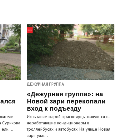
ДЕЖУРНАЯ ГРУППА
«Дежурная группа»: на
вался
Новой зари перекопали
вход к подъезду
 жители
Испытание жарой: красноярцы жалуются на
а Сурикова
неработающие кондиционеры в
и ели.…
троллейбусах и автобусах. На улице Новая
заря уже…