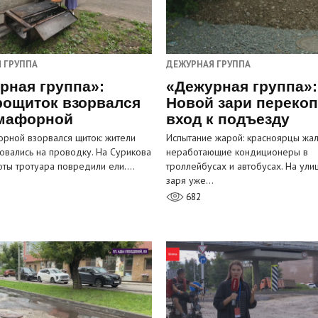
 ГРУППА
ДЕЖУРНАЯ ГРУППА
рная группа»:
«Дежурная группа»:
рощиток взорвался
Новой зари переко
мафорной
вход к подъезду
рной взорвался щиток: жители
Испытание жарой: красноярцы жал
овались на проводку. На Сурикова
неработающие кондиционеры в
оты тротуара повредили ели.…
троллейбусах и автобусах. На ули
заря уже…
682