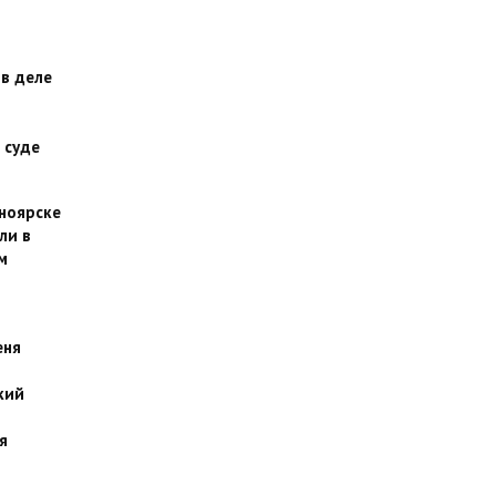
 в деле
 суде
сноярске
ли в
м
еня
кий
я