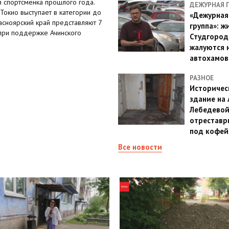
я спортсменка прошлого года.
ДЕЖУРНАЯ 
Токио выступает в категории до
«Дежурная
асноярский край представляют 7
группа»: ж
 при поддержке Ачинского
Студгород
жалуются 
автохамов
РАЗНОЕ
Историчес
здание на
Лебедево
отреставр
под кофе
Все новости