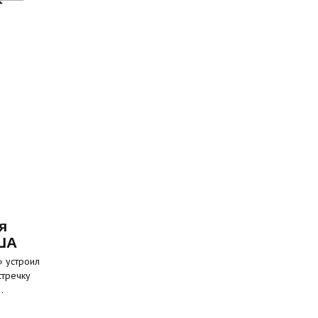
я
ША
» устроил
стречку
…