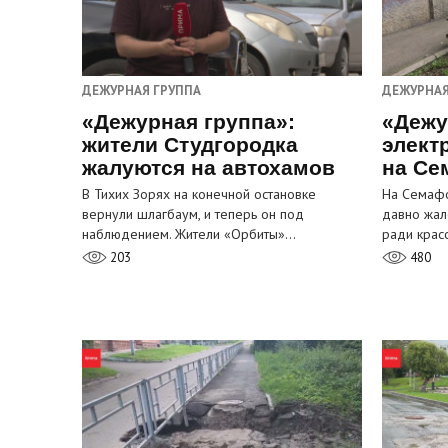
ДЕЖУРНАЯ ГРУППА
ДЕЖУРНАЯ
«Дежурная группа»:
«Дежу
жители Студгородка
элект
жалуются на автохамов
на Се
В Тихих Зорях на конечной остановке
На Семафо
вернули шлагбаум, и теперь он под
давно жал
наблюдением. Жители «Орбиты»…
ради крас
203
480