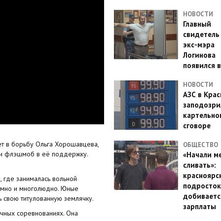
НОВОСТИ
Главный
свидетель
экс-мэра
Логинова
появился в
НОВОСТИ
АЗС в Кра
заподозри
картельно
сговоре
ет в борьбу Ольга Хорошавцева,
ОБЩЕСТВО
ли флэшмоб в её поддержку.
«Начали м
сливать»:
красноярс
 где занималась вольной
подросток
умно и многолюдно. Юные
добиваетс
 свою титулованную землячку.
зарплаты
ичных соревнованиях. Она