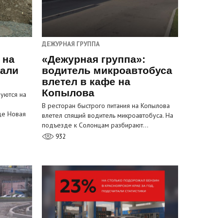
ДЕЖУРНАЯ ГРУППА
 на
«Дежурная группа»:
пали
водитель микроавтобуса
влетел в кафе на
Копылова
уются на
В ресторан быстрого питания на Копылова
це Новая
влетел спящий водитель микроавтобуса. На
подъезде к Солонцам разбирают…
932