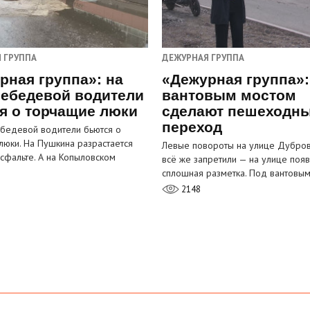
 ГРУППА
ДЕЖУРНАЯ ГРУППА
рная группа»: на
«Дежурная группа»:
ебедевой водители
вантовым мостом
я о торчащие люки
сделают пешеходн
переход
бедевой водители бьются о
люки. На Пушкина разрастается
Левые повороты на улице Дубров
асфальте. А на Копыловском
всё же запретили — на улице появ
сплошная разметка. Под вантовы
2148