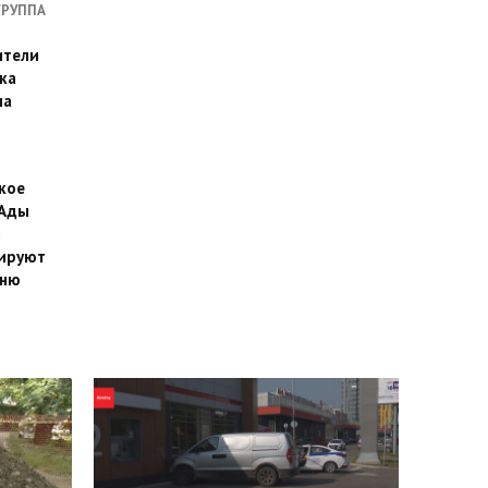
ГРУППА
ители
ка
на
кое
 Ады
й
ируют
йню