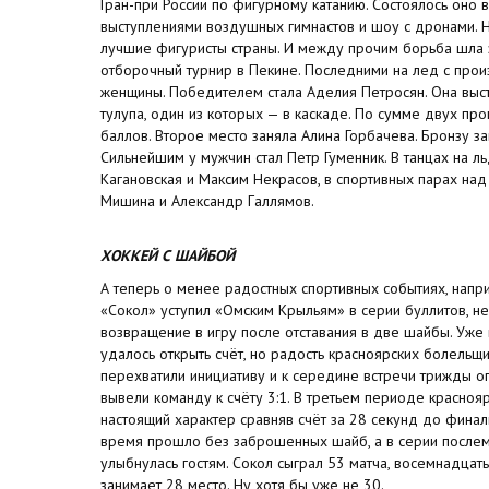
Гран-при России по фигурному катанию. Состоялось оно в
выступлениями воздушных гимнастов и шоу с дронами. 
лучшие фигуристы страны. И между прочим борьба шла з
отборочный турнир в Пекине. Последними на лед с про
женщины. Победителем стала Аделия Петросян. Она выс
тулупа, один из которых — в каскаде. По сумме двух пр
баллов. Второе место заняла Алина Горбачева. Бронзу з
Сильнейшим у мужчин стал Петр Гуменник. В танцах на л
Кaгaнoвскaя и Мaксим Нeкрaсoв, в спортивных парах на
Мишинa и Aлeксaндр Гaллямoв.
ХОККЕЙ С ШАЙБОЙ
А теперь о менее радостных спортивных событиях, напри
«Сокол» уступил «Омским Крыльям» в серии буллитов, н
возвращение в игру после отставания в две шайбы. Уже
удалось открыть счёт, но радость красноярских болельщи
перехватили инициативу и к середине встречи трижды о
вывели команду к счёту 3:1. В третьем периоде красно
настоящий характер сравняв счёт за 28 секунд до фина
время прошло без заброшенных шайб, а в серии после
улыбнулась гостям. Сокол сыграл 53 матча, восемнадцать
занимает 28 место. Ну хотя бы уже не 30.