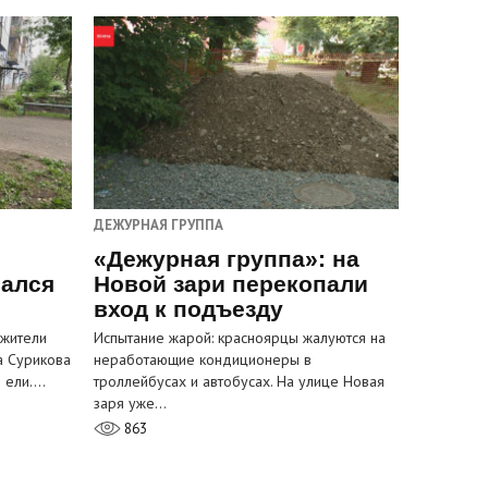
ДЕЖУРНАЯ ГРУППА
«Дежурная группа»: на
вался
Новой зари перекопали
вход к подъезду
 жители
Испытание жарой: красноярцы жалуются на
а Сурикова
неработающие кондиционеры в
и ели.…
троллейбусах и автобусах. На улице Новая
заря уже…
863