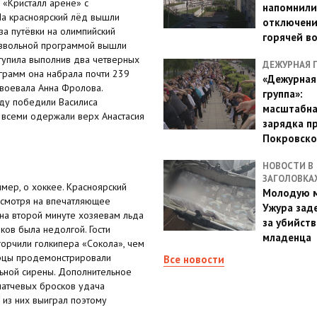
 «Кристалл арене» с
напомнили
На красноярский лёд вышли
отключен
а путёвки на олимпийский
горячей в
извольной программой вышли
тупила выполнив два четверных
ДЕЖУРНАЯ 
ограмм она набрала почти 239
«Дежурная
авоевала Анна Фролова.
группа»:
ьду победили Вaсилисa
масштабн
д всеми одержали верх Aнaстaсия
зарядка п
Покровско
НОВОСТИ В
ЗАГОЛОВКА
мер, о хоккее. Красноярский
Молодую м
есмотря на впечатляющее
Ужура зад
 на второй минуте хозяевам льда
за убийств
ков была недолгой. Гости
младенца
горчили голкипера «Сокола», чем
ярцы продемонстрировали
Все новости
льной сирены. Дополнительное
матчевых бросков удача
 из них выиграл поэтому