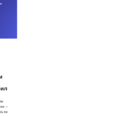
м
рил
ли
рах —
сь на