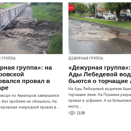
 ГРУППА
ДЕЖУРНАЯ ГРУППА
рная группа»: на
«Дежурная группа»:
ровской
Ады Лебедевой вод
овался провал в
бьются о торчащие
аре
На Ады Лебедевой водители бьют
торчащие люки. На Пушкина разра
оводе по Авиаторов завершился
провал в асфальте. А на Копыловс
о без проблем не обошлось. На
мосту…
теровская очередной провал в…
2108