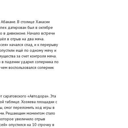
Абакане. В столице Хакасии
спех датирован был в октябре
ло в дивизионе. Начало встречи
шёл в отрыв на два мяча.
сея» начался спад, и к перерыву
ропустили ещё по одному мячу и
щества за счет контроля мяча.
в в падении ударил соперника по
 чем воспользовался соперник
 саратовского «Автодора». Эта
ой таблице. Хозяева площадки с
бы, смог переломить ход игры в
вами. Решающим моментом стало
 которое увеличило отрыв
ей» опустился на 10 строчку в