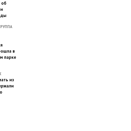
 об
ии
оды
ГРУППА
ая
рошла в
м парке
Х
ать из
ержали
о