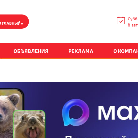
Субб
К ГЛАВНЫЙ»
8 авг
ОБЪЯВЛЕНИЯ
РЕКЛАМА
О КОМПА