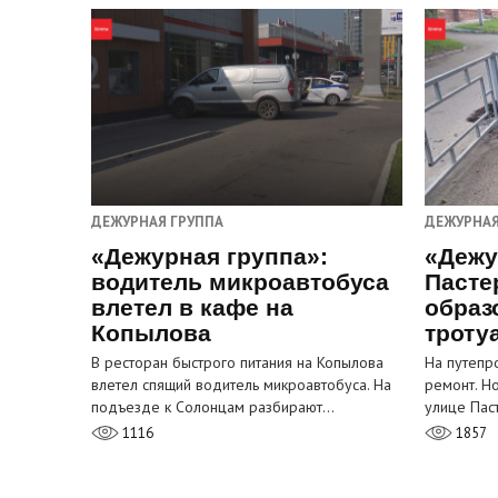
ДЕЖУРНАЯ ГРУППА
ДЕЖУРНАЯ
«Дежурная группа»:
«Дежу
водитель микроавтобуса
Пасте
влетел в кафе на
образ
Копылова
троту
В ресторан быстрого питания на Копылова
На путепр
влетел спящий водитель микроавтобуса. На
ремонт. Н
подъезде к Солонцам разбирают…
улице Пас
1116
1857