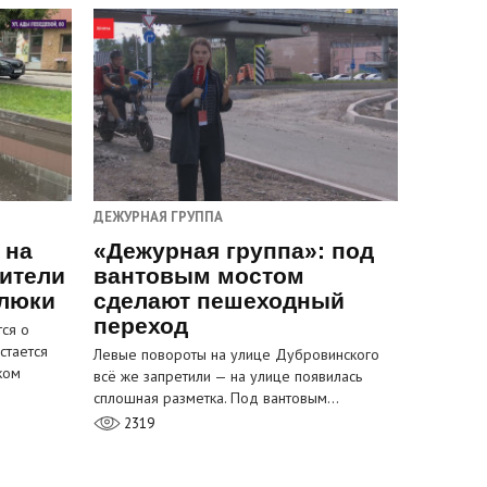
ДЕЖУРНАЯ ГРУППА
 на
«Дежурная группа»: под
ители
вантовым мостом
 люки
сделают пешеходный
переход
ся о
стается
Левые повороты на улице Дубровинского
ком
всё же запретили — на улице появилась
сплошная разметка. Под вантовым…
2319