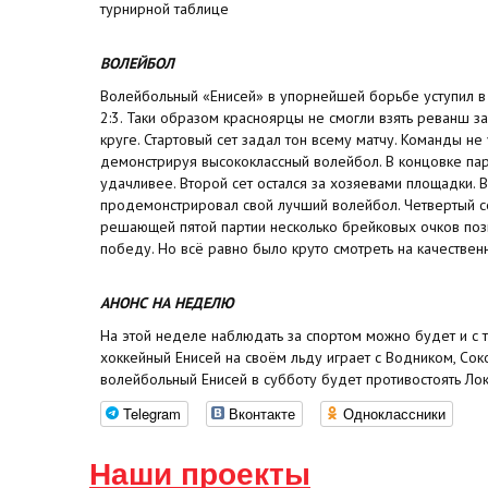
турнирной таблице
ВОЛЕЙБОЛ
Волейбольный «Енисей» в упорнейшей борьбе уступил в
2:3. Таки образом красноярцы не смогли взять реванш
круге. Стартовый сет задал тон всему матчу. Команды не
демонстрируя высококлассный волейбол. В концовке пар
удачливее. Второй сет остался за хозяевами площадки. В
продемонстрировал свой лучший волейбол. Четвертый се
решающей пятой партии несколько брейковых очков по
победу. Но всё равно было круто смотреть на качествен
АНОНС НА НЕДЕЛЮ
На этой неделе наблюдать за спортом можно будет и с т
хоккейный Енисей на своём льду играет с Водником, Соко
волейбольный Енисей в субботу будет противостоять Ло
Telegram
Вконтакте
Одноклассники
Наши проекты