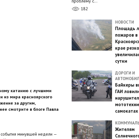
проблему с…
182
НОВОСТИ
Площадь л
пожаров в
Красноярс
крае резк
увеличилас
сутки
ДОРОГИ И
АВТОМОБИ
Байкеры в
рному катанию с лучшими
ГАИ ловил
и из мира красноярского
нарушител
жение за другим,
мототехни
нее смотрите в блоге Павла
самокатах
КОММУНАЛ
Жителям
о события минувшей недели —
Солнечног