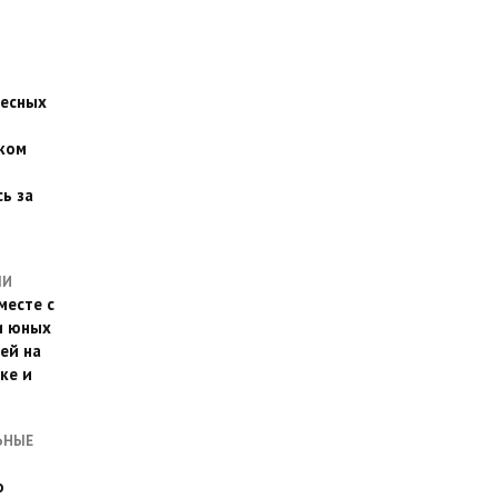
есных
ком
о
ь за
ЛИ
месте с
и юных
ей на
ке и
ЬНЫЕ
о