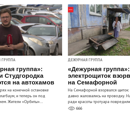
 ГРУППА
ДЕЖУРНАЯ ГРУППА
рная группа»:
«Дежурная группа»:
и Студгородка
электрощиток взор
тся на автохамов
на Семафорной
орях на конечной остановке
На Семафорной взорвался щиток:
лагбаум, и теперь он под
давно жаловались на проводку. Н
ием. Жители «Орбиты»…
ради красоты тротуара повредил
666