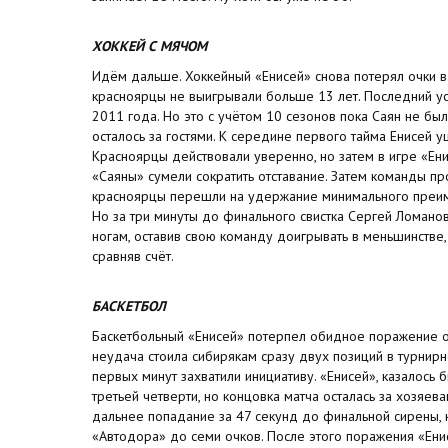
ХОККЕЙ С МЯЧОМ
Идём дальше. Хоккейный «Енисей» снова потерял очки в 
красноярцы не выигрывали больше 13 лет. Последний у
2011 года. Но это с учётом 10 сезонов пока Саян не бы
осталось за гостями. К середине первого тайма Енисей у
Красноярцы действовали уверенно, но затем в игре «Ени
«Саяны» сумели сократить отставание. Затем команды п
красноярцы перешли на удержание минимального преиму
Но за три минуты до финального свистка Сергей Ломано
ногам, оставив свою команду доигрывать в меньшинстве,
сравняв счёт.
БАСКЕТБОЛ
Баскетбольный «Енисей» потерпел обидное поражение от
неудача стоила сибирякам сразу двух позиций в турнирн
первых минут захватили инициативу. «Енисей», казалось 
третьей четверти, но концовка матча осталась за хозяе
дальнее попадание за 47 секунд до финальной сирены,
«Автодора» до семи очков. После этого поражения «Енис