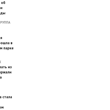
 об
ии
оды
ГРУППА
ая
рошла в
м парке
Х
ать из
ержали
о
а стала
ом