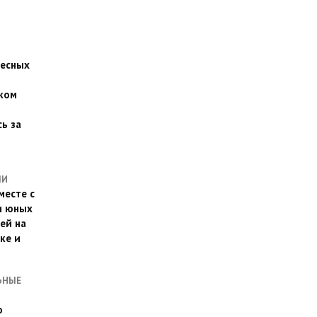
есных
ком
о
ь за
ЛИ
месте с
и юных
ей на
ке и
ЬНЫЕ
о