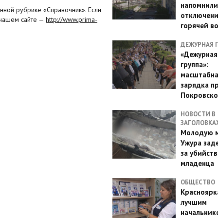
напомнили
нной рубрике «Справочник». Если
отключен
 нашем сайте —
http://www.prima-
горячей в
ДЕЖУРНАЯ 
«Дежурная
группа»:
масштабн
зарядка п
Покровско
НОВОСТИ В
ЗАГОЛОВКА
Молодую м
Ужура зад
за убийств
младенца
ОБЩЕСТВО
Красноярк
лучшим
начальник