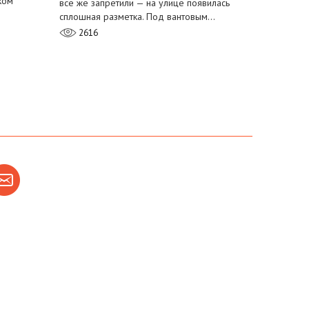
ком
всё же запретили — на улице появилась
сплошная разметка. Под вантовым…
2616