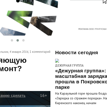
ьник, 4 января 2016,
1 комментарий
Новости сегодня
ляющую
ДЕЖУРНАЯ ГРУППА
монт?
«Дежурная группа»:
масштабная зарядк
прошла в Покровск
парке
На Караульной горе прошла бодр
панию сделать
16+
«Зарядка со стражем порядка». На
Киренского наконец начали