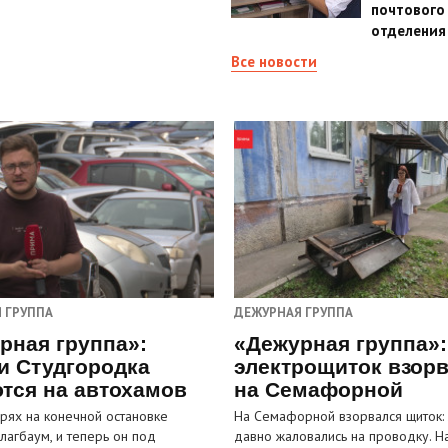
почтового
отделения
Все новости
 ГРУППА
ДЕЖУРНАЯ ГРУППА
рная группа»:
«Дежурная группа»:
и Студгородка
электрощиток взор
тся на автохамов
на Семафорной
орях на конечной остановке
На Семафорной взорвался щиток:
лагбаум, и теперь он под
давно жаловались на проводку. Н