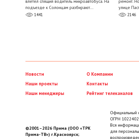
влетел спящий водитель микроавтобуса. На
ремонт. Н
подъезде к Солонцам разбирают…
улице Пас
1441
2146
Новости
О Компании
Наши проекты
Контакты
Наши менеджеры
Рейтинг телеканалов
Официальный с
ОГРН 1022402
Вся информаци
©2001–2026 Прима (ООО «ТРК
для персональ
Прима-ТВ») г.Красноярск;
воспроизведен