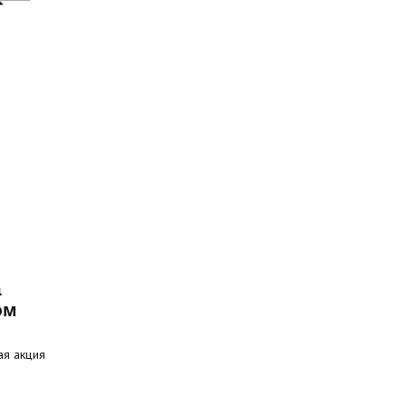
а
ом
ая акция