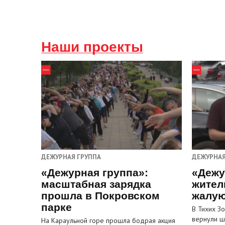
Наши проекты
ДЕЖУРНАЯ ГРУППА
ДЕЖУРНАЯ
«Дежурная группа»:
«Дежу
масштабная зарядка
жител
прошла в Покровском
жалую
парке
В Тихих З
вернули ш
На Караульной горе прошла бодрая акция