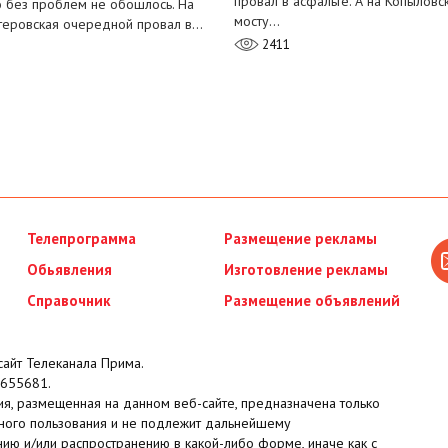
провал в асфальте. А на Копыловс
о без проблем не обошлось. На
мосту…
теровская очередной провал в…
2411
Телепрограмма
Размещение рекламы
Обьявления
Изготовление рекламы
Справочник
Размещение объявлений
айт Телеканала Прима.
655681.
я, размещенная на данном веб-сайте, предназначена только
ного пользования и не подлежит дальнейшему
ию и/или распространению в какой-либо форме, иначе как с