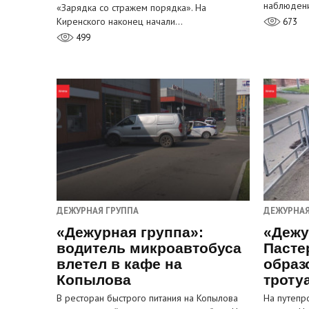
наблюден
«Зарядка со стражем порядка». На
Киренского наконец начали…
673
499
ДЕЖУРНАЯ ГРУППА
ДЕЖУРНАЯ
«Дежурная группа»:
«Дежу
водитель микроавтобуса
Пасте
влетел в кафе на
образ
Копылова
троту
В ресторан быстрого питания на Копылова
На путепр