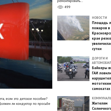
ремонтировать…
499
НОВОСТИ
Площадь л
пожаров в
Красноярс
крае резк
увеличилас
сутки
ДОРОГИ И
АВТОМОБИ
Байкеры в
ГАИ ловил
нарушител
мототехни
самокатах
КОММУНАЛ
та, если это детское пособие?
Жителям
Должен ли кондуктор по просьбе
Солнечног