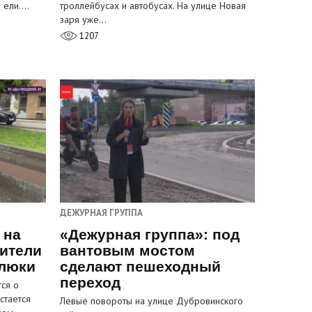
и ели.…
троллейбусах и автобусах. На улице Новая
заря уже…
1207
ДЕЖУРНАЯ ГРУППА
 на
«Дежурная группа»: под
ители
вантовым мостом
 люки
сделают пешеходный
переход
ся о
стается
Левые повороты на улице Дубровинского