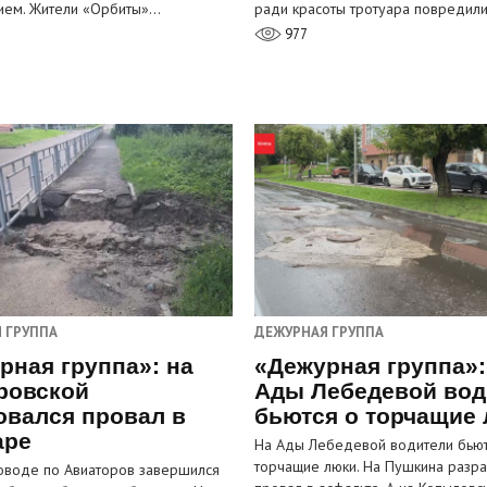
ием. Жители «Орбиты»…
ради красоты тротуара повредил
977
 ГРУППА
ДЕЖУРНАЯ ГРУППА
рная группа»: на
«Дежурная группа»:
ровской
Ады Лебедевой вод
овался провал в
бьются о торчащие
аре
На Ады Лебедевой водители бьют
торчащие люки. На Пушкина разра
оводе по Авиаторов завершился