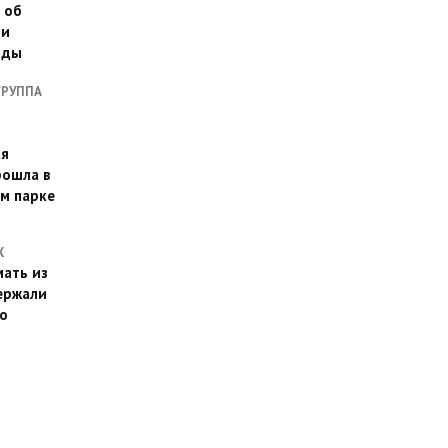
 об
ии
оды
ГРУППА
ая
рошла в
м парке
Х
ать из
ержали
о