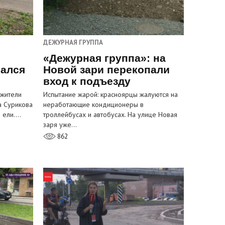
ДЕЖУРНАЯ ГРУППА
«Дежурная группа»: на
вался
Новой зари перекопали
вход к подъезду
 жители
Испытание жарой: красноярцы жалуются на
а Сурикова
неработающие кондиционеры в
и ели.…
троллейбусах и автобусах. На улице Новая
заря уже…
862