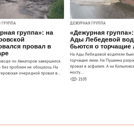
 ГРУППА
ДЕЖУРНАЯ ГРУППА
рная группа»: на
«Дежурная группа»:
ровской
Ады Лебедевой вод
овался провал в
бьются о торчащие
аре
На Ады Лебедевой водители бьют
торчащие люки. На Пушкина разра
оводе по Авиаторов завершился
провал в асфальте. А на Копыловс
о без проблем не обошлось. На
мосту…
теровская очередной провал в…
2105