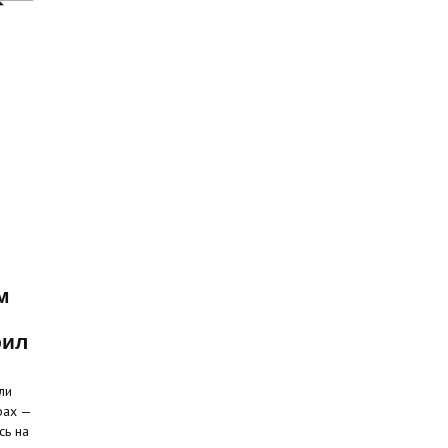
м
рил
ли
рах —
сь на