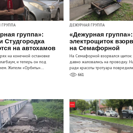
 ГРУППА
ДЕЖУРНАЯ ГРУППА
рная группа»:
«Дежурная группа»:
и Студгородка
электрощиток взор
тся на автохамов
на Семафорной
орях на конечной остановке
На Семафорной взорвался щиток:
лагбаум, и теперь он под
давно жаловались на проводку. Н
ием. Жители «Орбиты»…
ради красоты тротуара повредил
661