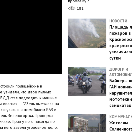
проблему с…
181
НОВОСТИ
Площадь л
пожаров в
Красноярс
крае резк
увеличилас
сутки
ДОРОГИ И
АВТОМОБИ
Байкеры в
устроили полицейские в
ГАИ ловил
е увидели, что двое пьяных
нарушител
ГИБДД стал подходить к машине
мототехни
ем опасная — ГАЗель выезжала на
самокатах
олкнулась в автомобилем ВАЗ и
тель Зеленогорска. Проверка
КОММУНАЛ
милле. Прав у него никогда не
Жителям
на него завели уголовное дело.
Солнечног