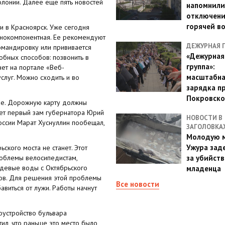
олонии. Далее ещё пять новостей
напомнили
отключен
горячей в
и в Красноярск. Уже сегодня
однокомпонентная. Ее рекомендуют
ДЕЖУРНАЯ 
командировку или прививается
«Дежурная
обных способов: позвонить в
группа»:
нет на портале «Веб-
масштабн
слуг. Можно сходить и во
зарядка п
Покровско
рае. Дорожную карту должны
дет первый зам губернатора Юрий
НОВОСТИ В
оссии Марат Хуснуллин пообещал,
ЗАГОЛОВКА
Молодую м
Ужура зад
кого моста не станет. Этот
роблемы велосипедистам,
за убийств
ждевые воды с Октябрьского
младенца
ов. Для решения этой проблемы
Все новости
виться от лужи. ​Работы начнут
оустройство бульвара
тил, что раньше это место было