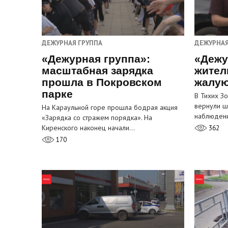
ДЕЖУРНАЯ ГРУППА
ДЕЖУРНАЯ
«Дежурная группа»:
«Дежу
масштабная зарядка
жител
прошла в Покровском
жалую
парке
В Тихих З
вернули ш
На Караульной горе прошла бодрая акция
наблюден
«Зарядка со стражем порядка». На
Киренского наконец начали…
362
170