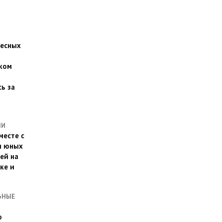
есных
ком
о
ь за
ЛИ
месте с
и юных
ей на
ке и
ЬНЫЕ
о