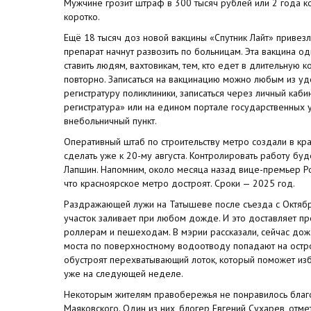
Мужчине грозит штраф в 300 тысяч рублей или 2 года к
коротко.
Ещё 18 тысяч доз новой вакцины «Спутник Лайт» привезл
препарат начнут развозить по больницам. Эта вакцина 
ставить людям, вахтовикам, тем, кто едет в длительную 
повторно. Записаться на вакцинацию можно любым из уд
регистратуру поликлиники, записаться через личный каби
регистратура» или на едином портале государственных у
внебольничный пункт.
Оперативный штаб по строительству метро создали в к
сделать уже к 20-му августа. Контролировать работу бу
Лапшин. Напомним, около месяца назад вице-премьер Р
что красноярское метро достроят. Сроки — 2025 год.
Раздражающей лужи на Татышеве после съезда с Октябрьс
участок заливает при любом дожде. И это доставляет п
роллерам и пешеходам. В мэрии рассказали, сейчас до
моста по поверхностному водоотводу попадают на остр
обустроят перехватывающий лоток, который поможет изба
уже на следующей неделе.
Некоторым жителям правобережья не понравилось благ
Маяковского. Один из них, блогер Евгений Сухарев, отме