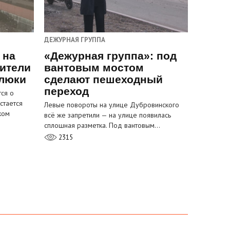
ДЕЖУРНАЯ ГРУППА
 на
«Дежурная группа»: под
ители
вантовым мостом
 люки
сделают пешеходный
переход
ся о
стается
Левые повороты на улице Дубровинского
ком
всё же запретили — на улице появилась
сплошная разметка. Под вантовым…
2315