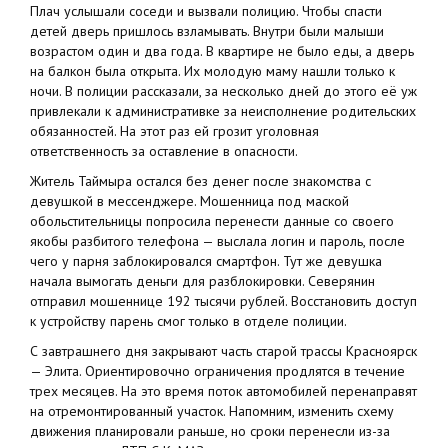
Плач услышали соседи и вызвали полицию. Чтобы спасти
детей дверь пришлось взламывать. Внутри были малыши
возрастом один и два года. В квартире не было еды, а дверь
на балкон была открыта. Их молодую маму нашли только к
ночи. В полиции рассказали, за несколько дней до этого её уж
привлекали к административке за неисполнение родительских
обязанностей. На этот раз ей грозит уголовная
ответственность за оставление в опасности.
Житель Таймыра остался без денег после знакомства с
девушкой в мессенджере. Мошенница под маской
обольстительницы попросила перенести данные со своего
якобы разбитого телефона — выслала логин и пароль, после
чего у парня заблокировался смартфон. Тут же девушка
начала вымогать деньги для разблокировки. Северянин
отправил мошеннице 192 тысячи рублей. Восстановить доступ
к устройству парень смог только в отделе полиции.
С завтрашнего дня закрывают часть старой трассы Красноярск
— Элита. Ориентировочно ограничения продлятся в течение
трех месяцев. На это время поток автомобилей перенаправят
на отремонтированный участок. Напомним, изменить схему
движения планировали раньше, но сроки перенесли из-за