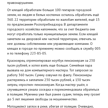
правонарушении.
От клещей обработали больше 100 гектаров городской
земли, но людям в белых костюмах осталось обработать ещё
360. 22 территории обработали по жалобам жителей, ещё 15
по предписаниям Роспотребнадзора. В департаменте
городского хозяйства напомнили, что за счет бюджета они
могут отработать только муниципальную землю. Если клещей
заметили на дворовой или частной территории, отвечать за
нее должны собственники или управляющие компании. О
клещах в городе по-прежнему можно сообщать в службу 005
и по телефону 223-85-05.
Красноярец отремонтировал ноутбук пенсионерам за 230
тысяч рублей, и хотел взять еще больше. Семейная пара
вызвала на дом компьютерного мастера. Тот запросил за
работу 360 тысяч. Сумму озвучил по факту. Пенсионеры
растерялись и заплатили 230 тысяч рублей, а 130 тысяч
хитрец «простил» пенсионерам. Когда мастер ушёл, о
случившемся узнала соседка и порекомендовала обратиться
в полицию. Мужчина уже был ранее судим, теперь ему грозит
до 5 лет лишения свободы за мошенничество.
Мотоциклист заглох в реке, убегая от полиции. Очевидно,