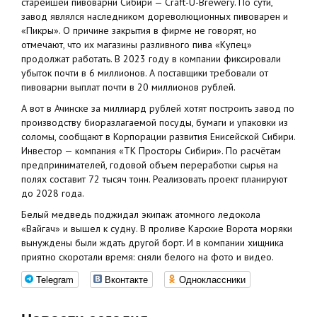
старейшей пивоварни Сибири — Craft-U-Brewery. По сути,
завод являлся наследником дореволюционных пивоварен и
«Пикры». О причине закрытия в фирме не говорят, но
отмечают, что их магазины разливного пива «Купец»
продолжат работать. В 2023 году в компании фиксировали
убыток почти в 6 миллионов. А поставщики требовали от
пивоварни выплат почти в 20 миллионов рублей.
А вот в Ачинске за миллиард рублей хотят построить завод по
производству биоразлагаемой посуды, бумаги и упаковки из
соломы, сообщают в Корпорации развития Енисейской Сибири.
Инвестор — компания «ТК Просторы Сибири». По расчётам
предпринимателей, годовой объем переработки сырья на
полях составит 72 тысяч тонн. Реализовать проект планируют
до 2028 года.
Белый медведь поджидал экипаж атомного ледокола
«Вайгач» и вышел к судну. В проливе Карские Ворота моряки
вынуждены были ждать другой борт. И в компании хищника
приятно скоротали время: сняли белого на фото и видео.
Telegram
Вконтакте
Одноклассники