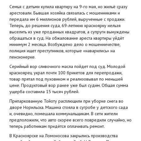
Семья с детьми купила квартиру на 9-го мая, но жильё сразу
арестовали. Бывшая хозяйка связалась с мошенниками и
передала им 6 миллионов рублей, вырученные с продажи.
Теперь, до решения суда, 69-летнюю красноярку нельзя
выселить из уже проданных квадратов, а супруги вынуждены
обращаться в суд. На обжалование ареста квартиры уйдёт
минимум 2 месяца. Возбуждено дело о мошенничестве,
полиция ищет преступников, которые «наварились» на
пенсионерке.
Серийный вор сливочного масла пойдет под суд. Молодой
красноярец украл почти 100 брикетов для перепродажи,
товар прятал под пуховиком и реализовывал по меньшей
цене. Продуктовый вор ранее уже был судим. Общая сумма
ущерба составила 15 тысяч рублей.
Припаркованную Тойоту расплющили при уборке снега во
дворе Норильска. Машина стояла в сугробе у детского сада
и, очевидно, помешала коммунальщикам. В сети жители
предположили, что авто скорее всего повредили случайно, но
теперь работникам придётся оплачивать ремонт.
В Красноярске на Ломоносова закрылись производства