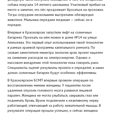
собака покусала 14-летнего школьника. Участковый прибыл на
место и заметил, что пёс продолжает бросаться на прохожих.
Тогда сотрудник несколькими выстрелами обезвредил
животное. Мальчика передали медикам — сейчас он в
порядке.
Впервые в Красноярске запустили лифт на солнечных
батареях. Проехать на нём можно в доме №14 на улице
Алексеева. Это первый опыт использования такой технологии
в рамках краевой программы капитального ремонта. По
словам заместителя министра экологии края, проект нацелен
на снижение расходов на электроэнергию. Однако о
массовом внедрении этой технологии пока говорить рано.
Специалисты оценят результаты проекта и определят, в каких
домах солнечные батареи будут особенно эффективны.
В Красноярском БСМП впервые провели операцию по
восстановлению мимики женщины. У пациентки после
удаления опухоли головного мозга развился лицевой
паралич. Женщина не могла улыбаться, закрывать глаз или
поднимать бровь. Врачи подключили к неактивному нерву
работающий, отвечающий за работу жевательной мышцы. В
результате операция прошла успешно, и сейчас женщина