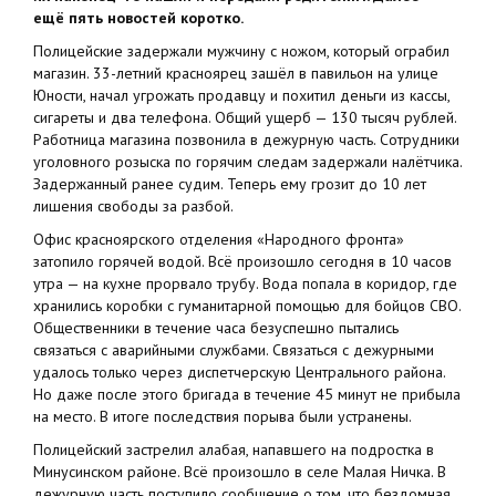
ещё пять новостей коротко.
Полицейские задержали мужчину с ножом, который ограбил
магазин. 33-летний красноярец зашёл в павильон на улице
Юности, начал угрожать продавцу и похитил деньги из кассы,
сигареты и два телефона. Общий ущерб — 130 тысяч рублей.
Работница магазина позвонила в дежурную часть. Сотрудники
уголовного розыска по горячим следам задержали налётчика.
Задержанный ранее судим. Теперь ему грозит до 10 лет
лишения свободы за разбой.
Офис красноярского отделения «Народного фронта»
затопило горячей водой. Всё произошло сегодня в 10 часов
утра — на кухне прорвало трубу. Вода попала в коридор, где
хранились коробки с гуманитарной помощью для бойцов СВО.
Общественники в течение часа безуспешно пытались
связаться с аварийными службами. Связаться с дежурными
удалось только через диспетчерскую Центрального района.
Но даже после этого бригада в течение 45 минут не прибыла
на место. В итоге последствия порыва были устранены.
Полицейский застрелил алабая, напавшего на подростка в
Минусинском районе. Всё произошло в селе Малая Ничка. В
дежурную часть поступило сообщение о том, что бездомная