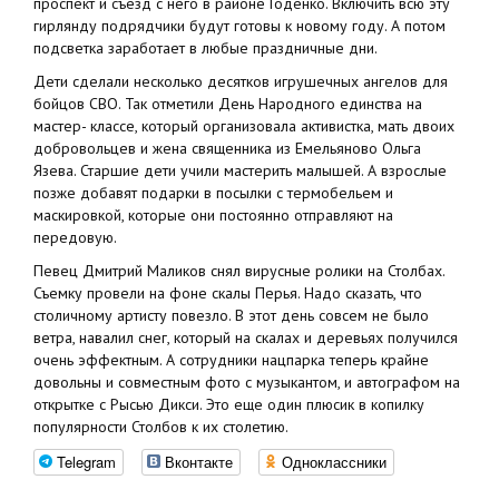
проспект и съезд с него в районе Годенко. Включить всю эту
гирлянду подрядчики будут готовы к новому году. А потом
подсветка заработает в любые праздничные дни.
Дети сделали несколько десятков игрушечных ангелов для
бойцов СВО. Так отметили День Народного единства на
мастер- классе, который организовала активистка, мать двоих
добровольцев и жена священника из Емельяново Ольга
Язева. Старшие дети учили мастерить малышей. А взрослые
позже добавят подарки в посылки с термобельем и
маскировкой, которые они постоянно отправляют на
передовую.
Певец Дмитрий Маликов снял вирусные ролики на Столбах.
Съемку провели на фоне скалы Перья. Надо сказать, что
столичному артисту повезло. В этот день совсем не было
ветра, навалил снег, который на скалах и деревьях получился
очень эффектным. А сотрудники нацпарка теперь крайне
довольны и совместным фото с музыкантом, и автографом на
открытке с Рысью Дикси. Это еще один плюсик в копилку
популярности Столбов к их столетию.
Telegram
Вконтакте
Одноклассники