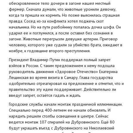
обескровленное тело дочери в загоне нашел местный
фермер. Сначала думали, что животные уронили девочку,
когда та пришла их кормить. Но позже выяснилась страшная
правда. Сосед из-за конфликта хотел поджечь скот
начальника. Но на пути разбойнику попалась дочка шэфа. Он
ударил ее и поглумился, а после оставил без сознания в
загоне. Животные перегрызли девушке артерии. Приговор
человеку, которого уже судили за убийство брата, ожидают в
ноябре, к годовщине второго преступления.
Президент Владимир Путин поддержал полный запрет
вэйпов в России. С таким предложением к нему подошла
руководитель движения «Здоровое Отечество» Екатерина
Лещинская во время визита в Самару. Глава государства
одобрительно отреагировал на предложение и отметил, что и
правительство эту идею поддерживает. Действительно ли
введут запрет, остаётся гадать и ждать.
Городские службы начали монтаж праздничной иллюминации.
Специально перед 400-летием ее начали обновлять. И
нарядить решили столбы освещения в центре. Сейчас
ведется монтаж 107 спиралей на Дубровинского. Ещё 80
будут украшать въезд с Дубровинского на Николаевский