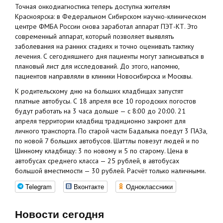
Точная онкодиагностика теперь доступна жителям
Красноярска: в Федеральном Сибирском научно-клиническом
центре ФМБА России снова заработал аппарат ПЭТ-КТ. Это
современный аппарат, который позволяет выявлять
заболевания на ранних стадиях и точно оценивать тактику
лечения. С сегодняшнего дня пациенты могут записываться в
плановый лист для исследований. До этого, напомню,
пациентов направляли в клиники Новосибирска и Москвы.
К родительскому дню на больших кладбищах запустят
платные автобусы. С 18 апреля все 10 городских погостов
будут работать на 3 часа дольше — с 8:00 до 20:00. 21
апреля территории кладбищ традиционно закроют для
личного транспорта. По старой части Бадалыка поедут 3 ПАЗа,
по новой 7 больших автобусов. Шаттлы повезут людей и по
Шинному кладбищу: 3 по новому и 5 по старому. Цена в
автобусах среднего класса — 25 рублей, в автобусах
большой вместимости — 30 рублей. Расчёт только наличными.
Telegram
Вконтакте
Одноклассники
Новости сегодня