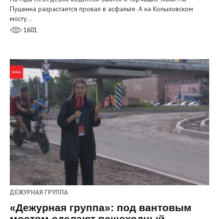
Пушкина разрастается провал в асфальте. А на Копыловском
мосту…
1601
ДЕЖУРНАЯ ГРУППА
«Дежурная группа»: под вантовым
мостом сделают пешеходный