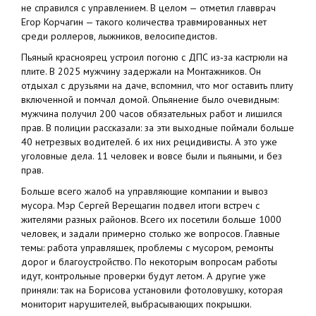
не справился с управлением. В целом — отметил главврач
Егор Корчагин — такого количества травмированных нет
среди роллеров, лыжников, велосипедистов.
Пьяный красноярец устроил погоню с ДПС из‑за кастрюли на
плите. В 2025 мужчину задержали на Монтажников. Он
отдыхал с друзьями на даче, вспомнил, что мог оставить плиту
включенной и помчал домой. Опьянение было очевидным:
мужчина получил 200 часов обязательных работ и лишился
прав. В полиции рассказали: за эти выходные поймали больше
40 нетрезвых водителей. 6 их них рецидивисты. А это уже
уголовные дела. 11 человек и вовсе были и пьяными, и без
прав.
Больше всего жалоб на управляющие компании и вывоз
мусора. Мэр Сергей Верещагин подвел итоги встреч с
жителями разных районов. Всего их посетили больше 1000
человек, и задали примерно столько же вопросов. Главные
темы: работа управляшек, проблемы с мусором, ремонты
дорог и благоустройство. По некоторым вопросам работы
идут, контрольные проверки будут летом. А другие уже
приняли: так на Борисова установили фотоловушку, которая
мониторит нарушителей, выбрасывающих покрышки.