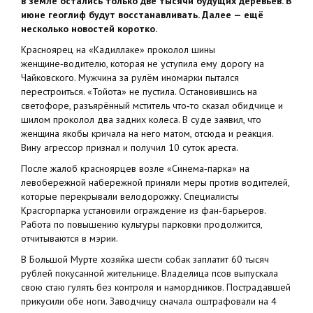
в земле остались только две тысячи будущих деревьев. В
июне геоглиф будут восстанавливать. Далее — ещё
несколько новостей коротко.
Красноярец на «Кадиллаке» проколол шины
женщине‑водителю, которая не уступила ему дорогу на
Чайковского. Мужчина за рулём иномарки пытался
перестроиться. «Тойота» не пустила. Остановившись на
светофоре, разъярённый мститель что‑то сказал обидчице и
шилом проколол два задних колеса. В суде заявил, что
женщина якобы кричала на него матом, отсюда и реакция.
Вину агрессор признал и получил 10 суток ареста.
После жалоб красноярцев возле «Синема‑парка» на
левобережной набережной приняли меры против водителей,
которые перекрывали велодорожку. Специалисты
Красгорпарка установили ограждение из фан‑барьеров.
Работа по повышению культуры парковки продолжится,
отчитываются в мэрии.
В Большой Мурте хозяйка шести собак заплатит 60 тысяч
рублей покусанной жительнице. Владелица псов выпускала
свою стаю гулять без контроля и намордников. Пострадавшей
прикусили обе ноги. Заводчицу сначала оштрафовали на 4