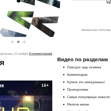
дельник, 21 ноября,
0 комментариев
Видео по разделам
я
Поводог: ищу хозяина
Комментарии
Купите это немедленно!
ев
16+
Проморолики
Самые популярные новости
Мелочи жизни