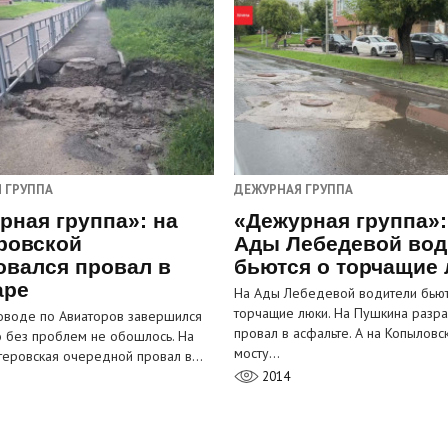
 ГРУППА
ДЕЖУРНАЯ ГРУППА
рная группа»: на
«Дежурная группа»:
ровской
Ады Лебедевой вод
овался провал в
бьются о торчащие
аре
На Ады Лебедевой водители бьют
торчащие люки. На Пушкина разра
оводе по Авиаторов завершился
провал в асфальте. А на Копыловс
о без проблем не обошлось. На
мосту…
теровская очередной провал в…
2014