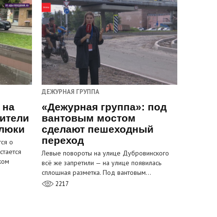
ДЕЖУРНАЯ ГРУППА
 на
«Дежурная группа»: под
ители
вантовым мостом
 люки
сделают пешеходный
переход
ся о
стается
Левые повороты на улице Дубровинского
ком
всё же запретили — на улице появилась
сплошная разметка. Под вантовым…
2217