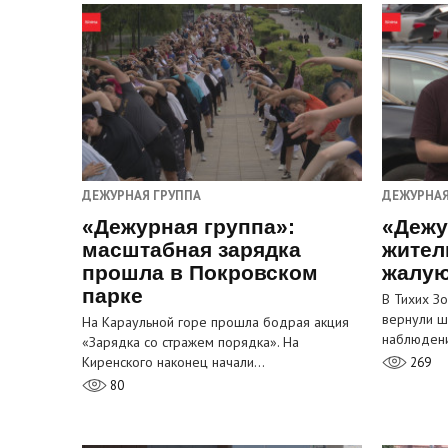
ДЕЖУРНАЯ ГРУППА
ДЕЖУРНАЯ
«Дежурная группа»:
«Дежу
масштабная зарядка
жител
прошла в Покровском
жалую
парке
В Тихих З
вернули ш
На Караульной горе прошла бодрая акция
наблюден
«Зарядка со стражем порядка». На
Киренского наконец начали…
269
80