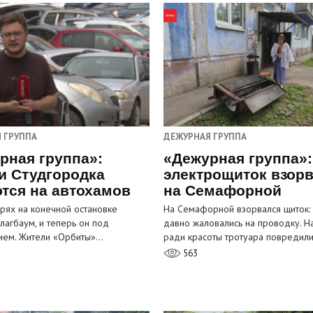
 ГРУППА
ДЕЖУРНАЯ ГРУППА
рная группа»:
«Дежурная группа»:
и Студгородка
электрощиток взор
тся на автохамов
на Семафорной
орях на конечной остановке
На Семафорной взорвался щиток:
лагбаум, и теперь он под
давно жаловались на проводку. Н
ием. Жители «Орбиты»…
ради красоты тротуара повредил
563