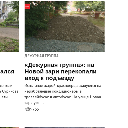
ДЕЖУРНАЯ ГРУППА
«Дежурная группа»: на
вался
Новой зари перекопали
вход к подъезду
 жители
Испытание жарой: красноярцы жалуются на
а Сурикова
неработающие кондиционеры в
и ели.…
троллейбусах и автобусах. На улице Новая
заря уже…
766