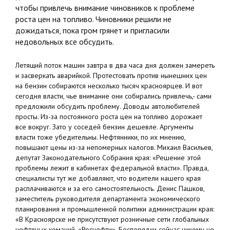
чтобы привлечь внимание чиновников к проблеме
роста цен на топливо. Чиновники решили не
дожидаться, пока гром грянет и пригласили
недовольных все обсудить.
Летящий поток машин завтра в два часа дня должен замереть
и засверкать аварийкой. Протестовать против нынешних цен
на бензин собираются несколько тысяч красноярцев. И вот
сегодня власти, чье внимание они собирались привлечь,- сами
предложили обсудить проблему. Доводы автолюбителей
просты. Из-за постоянного роста цен на топливо дорожает
все вокруг. Зато у соседей бензин дешевле. Аргументы
власти тоже убедительны. Нефтянники, по их мнению,
повышают цены из-за непомерных налогов. Михаил Васильев,
депутат Законодательного Собрания края: «Решение этой
проблемы лежит в кабинетах федеральной власти». Правда,
специалисты тут же добавляют, что водители нашего края
расплачиваются и за его самостоятельность. Денис Пашков,
заместитель руководителя департамента экономического
планирования и промышленной политики администрации края:
«В Красноярске не присутствуют розничные сети глобальных
нефтяных команий, «Роснефти». Беспорядки сейчас никому не