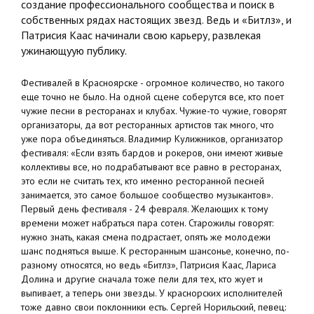
создание профессионального сообщества и поиск в
собственных рядах настоящих звезд. Ведь и «Битлз», и
Патрисия Каас начинали свою карьеру, развлекая
ужинающуую публику.
Фестивалей в Красноярске - огромное количество, но такого
еще точно не было. На одной сцене соберутся все, кто поет
чужие песни в ресторанах и клубах. Чужие-то чужие, говорят
организаторы, да вот ресторанных артистов так много, что
уже пора объединяться. Владимир Кулижников, организатор
фестиваля: «Если взять бардов и рокеров, они имеют живые
коллективы все, но подрабатывают все равно в ресторанах,
это если не считать тех, кто именно ресторанной песней
занимается, это самое большое сообщество музыкантов».
Первый день фестиваля - 24 февраля. Желающих к тому
времени может набраться пара сотен. Старожилы говорят:
нужно знать, какая смена подрастает, опять же молодежи
шанс подняться выше. К ресторанным шансонье, конечно, по-
разному относятся, но ведь «Битлз», Патрисия Каас, Лариса
Долина и другие сначала тоже пели для тех, кто жует и
выпивает, а теперь они звезды. У краснорских исполнителей
тоже давно свои поклонники есть. Сергей Норильский, певец: