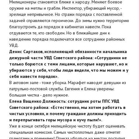
Милиционеры становятся ближе к народу. Меняют боевое
оружие на метлы и грабли. Инспектор, убирающий мусор, -
зрелище непривычное. Но стражи порядка с поставленной
задачей справляются героически. До зимы нужно территорию
благоустроить да порядок в кабинетах навести. Пока
отдуваются те, кто свободен. Но в ближайшие дни к
наведению порядка подключатся все сотрудники районных
УВД.
Денис Сартаков, исполняющий обязанности начальника
дежурной части УВД Советского района: «Сотрудники не
только борются с теми лицами, которые нарушают, но и
убираются у себя, чтобы люди видели, что мы можем и у
себя навести порядок».
В актовом зале - тоже уборка. Марафет наводят девушки из
патрульно-постовой службы. Евгения и Елена уверены:
большая чистка - дело нужное.
Елена Ващенко Должность: сотрудник роты ППС УВД
Советского района: «Естественно, мы хотим работать в
чистых условиях, и почему граждане должны приходить
и перепрыгивать горы мусора и кучу пыли!».
Уже в конце октября милицейскую чистоту будет оценивать
специальная комиссия. Самых чистоплотных даже отметят
грамотами и премиями! Приказ убраться на местах поступил