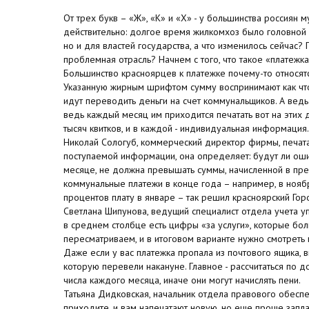
От трех букв – «Ж», «К» и «Х» - у большинства россиян 
действительно: долгое время жилкомхоз было головной 
но и для властей государства, а что изменилось сейчас? 
проблемная отрасль? Начнем с того, что такое «платежка
Большинство красноярцев к платежке почему-то относят
Указанную жирным шрифтом сумму воспринимают как чт
идут переводить деньги на счет коммунальщиков. А ведь
ведь каждый месяц им приходится печатать вот на этих
тысяч квитков, и в каждой - индивидуальная информация.
Николай Сологуб, коммерческий директор фирмы, печата
поступаемой информации, она определяет: будут ли оши
месяце, не должна превышать суммы, начисленной в пре
коммунальные платежи в конце года – например, в нояб
процентов плату в январе – так решил красноярский Гор
Светлана Шипунова, ведущий специалист отдела учета 
в среднем столбце есть цифры «за услуги», которые бо
пересматриваем, и в итоговом варианте нужно смотреть 
Даже если у вас платежка пропала из почтового ящика, 
которую перевели накануне. Главное - рассчитаться по 
числа каждого месяца, иначе они могут начислять пени.
Татьяна Дидковская, начальник отдела правового обесп
приходите, и вам напечатают новую, но еще проще заплат