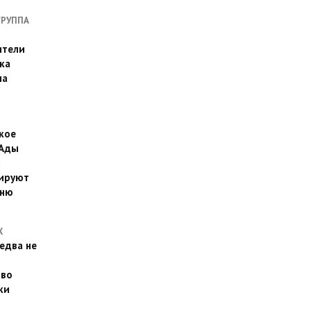
ГРУППА
ители
ка
на
кое
 Ады
й
ируют
йню
Х
едва не
 во
ки