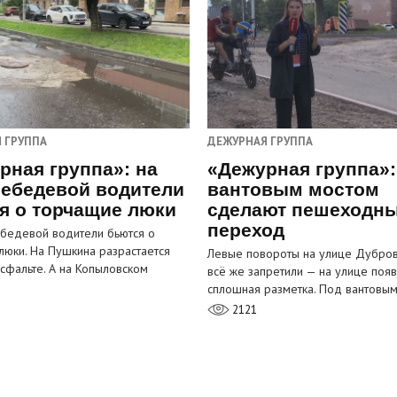
 ГРУППА
ДЕЖУРНАЯ ГРУППА
рная группа»: на
«Дежурная группа»:
ебедевой водители
вантовым мостом
я о торчащие люки
сделают пешеходн
переход
бедевой водители бьются о
люки. На Пушкина разрастается
Левые повороты на улице Дубров
асфальте. А на Копыловском
всё же запретили — на улице появ
сплошная разметка. Под вантовы
2121