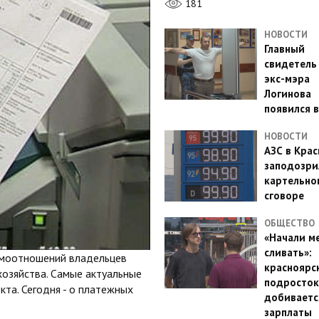
181
НОВОСТИ
Главный
свидетель
экс-мэра
Логинова
появился в
НОВОСТИ
АЗС в Кра
заподозри
картельно
сговоре
ОБЩЕСТВО
«Начали м
сливать»:
имоотношений владельцев
красноярс
озяйства. Самые актуальные
подросток
кта. Сегодня - о платежных
добиваетс
зарплаты