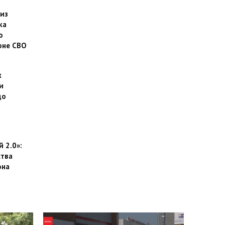
 из
ка
о
оне СВО
х
и
до
 2.0»:
тва
она