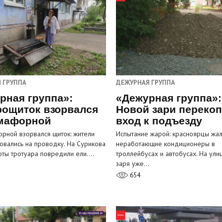
 ГРУППА
ДЕЖУРНАЯ ГРУППА
рная группа»:
«Дежурная группа»:
рощиток взорвался
Новой зари переко
мафорной
вход к подъезду
рной взорвался щиток: жители
Испытание жарой: красноярцы жал
овались на проводку. На Сурикова
неработающие кондиционеры в
оты тротуара повредили ели.…
троллейбусах и автобусах. На ули
заря уже…
654