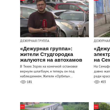
ДЕЖУРНАЯ ГРУППА
ДЕЖУРНАЯ
«Дежурная группа»:
«Дежу
жители Студгородка
элект
жалуются на автохамов
на Се
В Тихих Зорях на конечной остановке
На Семафо
вернули шлагбаум, и теперь он под
давно жал
наблюдением. Жители «Орбиты»…
ради крас
181
453