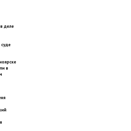
 в деле
 суде
сноярске
ли в
м
еня
кий
я