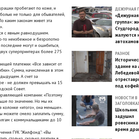
мурашки пробегают по коже, и
ДЕЖУРНАЯ 
болью не только для обывателей,
«Дежурная
По каким законам живет эта
группа»: ж
».
Студгород
ся с явным равнодушием.
жалуются 
о-то неизбежное и безропотно
автохамов
 последние могут и ошибиться,
 двух суперпринтерах более 275
РАЗНОЕ
Историчес
ющей платежки: «Все зависит от
здание на
бки». Сумма, начисленная в этом
Лебедево
дыдущем. А счет за
отреставр
ре - не должен превышать на 15
под кофе
одской Совет.
управляющей компании: «Поэтому
НОВОСТИ В
льше по значению. Но мы их
ЗАГОЛОВКА
в колонке «итого», она меньше».
Школьник 
вы можете смело заплатить сумму,
задушил
долгам с коммунальщиками до 10
ровесника
время дра
ечения ГУК "Жилфонд": «Вы
ить столько, сколько платили в