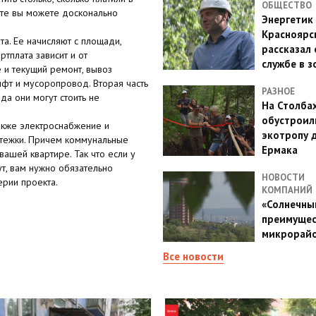
ОБЩЕСТВО
те вы можете досконально
Энергетик
Красноярс
та. Ее начисляют с площади,
рассказал 
тплата зависит и от
службе в з
 и текущий ремонт, вывоз
ифт и мусоропровод. Вторая часть
РАЗНОЕ
ода они могут стоить не
На Столба
обустроил
также электроснабжение и
экотропу 
латежки. Причем коммунальные
Ермака
вашей квартире. Так что если у
ут, вам нужно обязательно
НОВОСТИ
ерии проекта.
КОМПАНИЙ
«Солнечный
преимущес
микрорай
Все новости