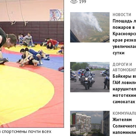
199
НОВОСТИ
Площадь л
пожаров в
Красноярс
крае резк
увеличилас
сутки
ДОРОГИ И
АВТОМОБИ
Байкеры в
ГАИ ловил
нарушител
мототехни
самокатах
КОММУНАЛ
Жителям
Солнечног
я спортсмены почти всех
напомнили