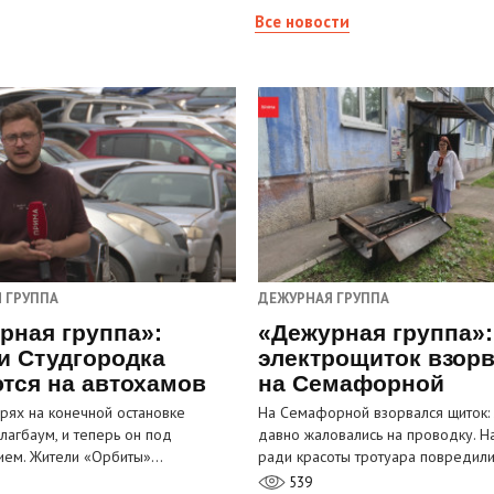
Все новости
 ГРУППА
ДЕЖУРНАЯ ГРУППА
рная группа»:
«Дежурная группа»:
и Студгородка
электрощиток взор
тся на автохамов
на Семафорной
орях на конечной остановке
На Семафорной взорвался щиток:
лагбаум, и теперь он под
давно жаловались на проводку. Н
ием. Жители «Орбиты»…
ради красоты тротуара повредил
539