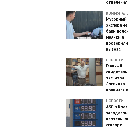
отделения
КОММУНАЛ
Мусорный
эксперимен
баки поло
маячки и
проверили
вывоза
НОВОСТИ
Главный
свидетель
экс-мэра
Логинова
появился в
НОВОСТИ
АЗС в Кра
заподозри
картельно
сговоре