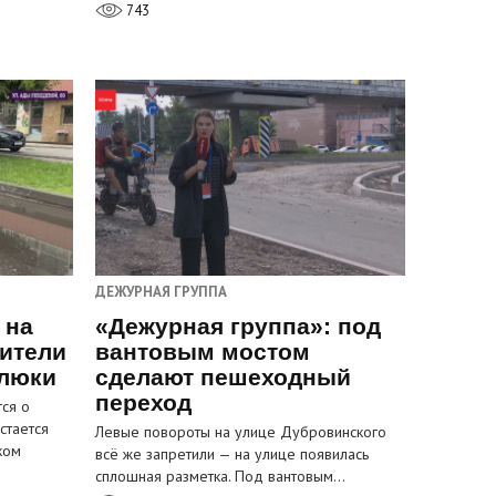
743
ДЕЖУРНАЯ ГРУППА
 на
«Дежурная группа»: под
ители
вантовым мостом
 люки
сделают пешеходный
переход
ся о
стается
Левые повороты на улице Дубровинского
ком
всё же запретили — на улице появилась
сплошная разметка. Под вантовым…