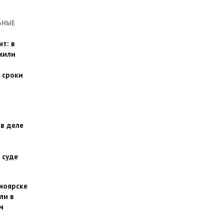
ЬНЫЕ
т: в
жили
 сроки
 в деле
 суде
сноярске
ли в
м