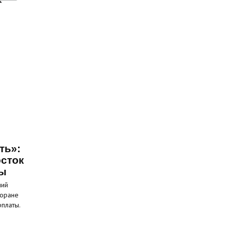
ть»:
сток
ты
ний
торане
рплаты.