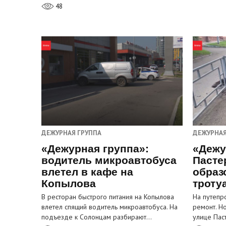
48
ДЕЖУРНАЯ ГРУППА
ДЕЖУРНАЯ
«Дежурная группа»:
«Дежу
водитель микроавтобуса
Пасте
влетел в кафе на
образ
Копылова
троту
В ресторан быстрого питания на Копылова
На путепр
влетел спящий водитель микроавтобуса. На
ремонт. Н
подъезде к Солонцам разбирают…
улице Пас