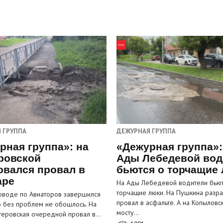
 ГРУППА
ДЕЖУРНАЯ ГРУППА
рная группа»: на
«Дежурная группа»:
ровской
Ады Лебедевой вод
овался провал в
бьются о торчащие
аре
На Ады Лебедевой водители бьют
торчащие люки. На Пушкина разра
оводе по Авиаторов завершился
провал в асфальте. А на Копыловс
о без проблем не обошлось. На
мосту…
теровская очередной провал в…