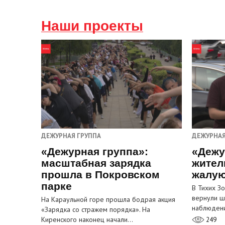
Наши проекты
ДЕЖУРНАЯ ГРУППА
ДЕЖУРНАЯ
«Дежурная группа»:
«Дежу
масштабная зарядка
жител
прошла в Покровском
жалую
парке
В Тихих З
вернули ш
На Караульной горе прошла бодрая акция
наблюден
«Зарядка со стражем порядка». На
Киренского наконец начали…
249