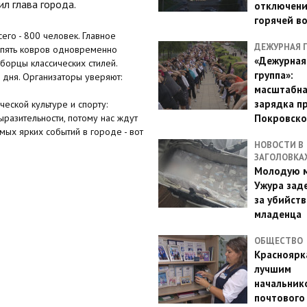
л глава города.
отключен
горячей в
сего - 800 человек. Главное
ДЕЖУРНАЯ 
а пять ковров одновременно
«Дежурная
 борцы классических стилей.
группа»:
 дня. Организаторы уверяют:
масштабн
зарядка п
еской культуре и спорту:
Покровско
ыразительности, потому нас ждут
амых ярких событий в городе - вот
НОВОСТИ В
ЗАГОЛОВКА
Молодую м
Ужура зад
за убийств
младенца
ОБЩЕСТВО
Красноярк
лучшим
начальник
почтового