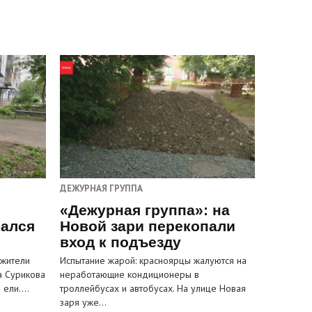
ДЕЖУРНАЯ ГРУППА
«Дежурная группа»: на
вался
Новой зари перекопали
вход к подъезду
 жители
Испытание жарой: красноярцы жалуются на
а Сурикова
неработающие кондиционеры в
и ели.…
троллейбусах и автобусах. На улице Новая
заря уже…