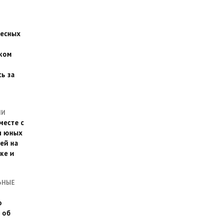
есных
ком
о
ь за
ЛИ
месте с
и юных
ей на
ке и
ЬНЫЕ
о
 об