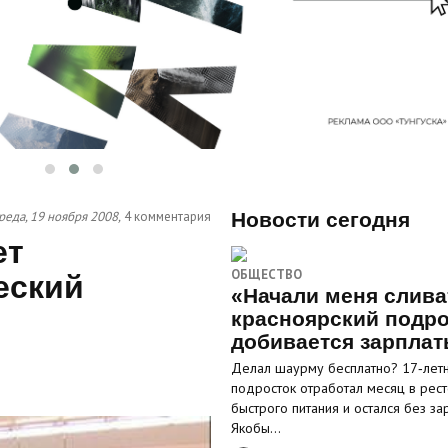
реда, 19 ноября 2008,
4 комментария
Новости сегодня
ет
ОБЩЕСТВО
еский
«Начали меня слива
красноярский подро
добивается зарпла
Делал шаурму бесплатно? 17‑лет
подросток отработал месяц в рес
быстрого питания и остался без за
Якобы…