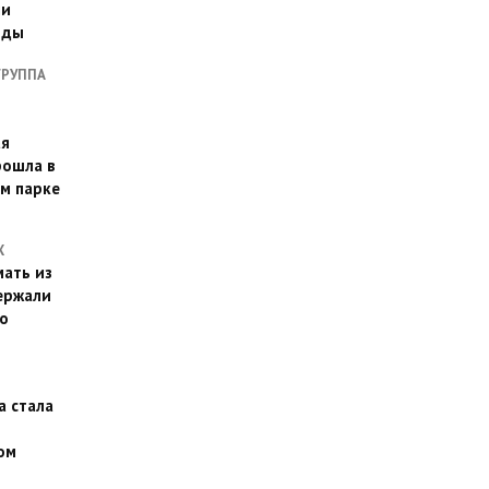
ии
оды
ГРУППА
ая
рошла в
м парке
Х
ать из
ержали
о
а стала
ом