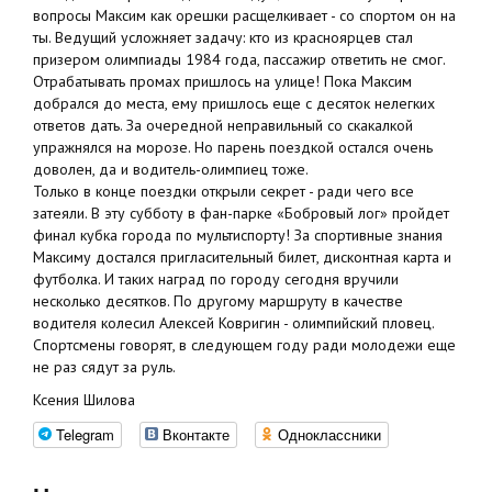
вопросы Максим как орешки расщелкивает - со спортом он на
ты. Ведущий усложняет задачу: кто из красноярцев стал
призером олимпиады 1984 года, пассажир ответить не смог.
Отрабатывать промах пришлось на улице! Пока Максим
добрался до места, ему пришлось еще с десяток нелегких
ответов дать. За очередной неправильный со скакалкой
упражнялся на морозе. Но парень поездкой остался очень
доволен, да и водитель-олимпиец тоже.
Только в конце поездки открыли секрет - ради чего все
затеяли. В эту субботу в фан-парке «Бобровый лог» пройдет
финал кубка города по мультиспорту! За спортивные знания
Максиму достался пригласительный билет, дисконтная карта и
футболка. И таких наград по городу сегодня вручили
несколько десятков. По другому маршруту в качестве
водителя колесил Алексей Ковригин - олимпийский пловец.
Спортсмены говорят, в следующем году ради молодежи еще
не раз сядут за руль.
Ксения Шилова
Telegram
Вконтакте
Одноклассники