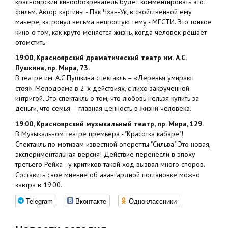
красноярский кинообозреватель будет комментировать этот
фильм. Автор картины - Пак Чхан-Ук, в свойственной ему
манере, затронул весьма непростую тему - МЕСТИ. Это тонкое
кино о том, как круто меняется жизнь, когда человек решает
отомстить.
19:00, Красноярский драматический театр им. А.С.
Пушкина, пр. Мира, 73.
В театре им. А.С.Пушкина спектакль – «Деревья умирают
стоя». Мелодрама в 2-х действиях, с лихо закрученной
интригой. Это спектакль о том, что любовь нельзя купить за
деньги, что семья – главная ценность в жизни человека.
19:00, Красноярский музыкальный театр, пр. Мира, 129.
В Музыкальном театре премьера - "Красотка кабаре"!
Спектакль по мотивам известной оперетты "Сильва". Это новая,
экспериментальная версия! Действие перенесли в эпоху
третьего Рейха - у критиков такой ход вызвал много споров.
Составить свое мнение об авангардной постановке можно
завтра в 19:00.
Telegram
Вконтакте
Одноклассники