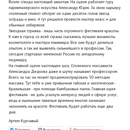
Возле стенда настоящий ажиотаж. На сцене работает гуру
парикмахерского искусства Александр Юдин. За свою карьеру
столичный стилист обстриг не один десяток голов звезд
эстрады и кино. А тут решился провести мастер-класс и для
обычных сибиряков.
Звездная стрижка - лишь часть огромного фестиваля красоты.
К нам в город со всей страны съехались лучшие визажисты
косметологи и мастера маникюра. Все они будут делиться
опытом, а так же выявлять сильнейшего в профессии. Так,
сегодня стартовал чемпионат России по аппаратному
педикюру.
На главной сцене настоящее шоу. Столичного массажиста
Александра Дедкова даже в шутку называют профессором.
Всего за час он может продемонстрировать 50 методик
массажа. Тут тебе и уже привычная тайская и экзотическая -
бразильская - при помощи бамбуковых палок. Главная идея
фестиваля - не дать угаснуть интересу людей к сфере услуг,
ведь в нынешние тяжелые времена многие начинают
экономить на красоте. Фестиваль будет работать еще два
дня.
Артем Курчавый
Telegram
Вконтакте
Одноклассники