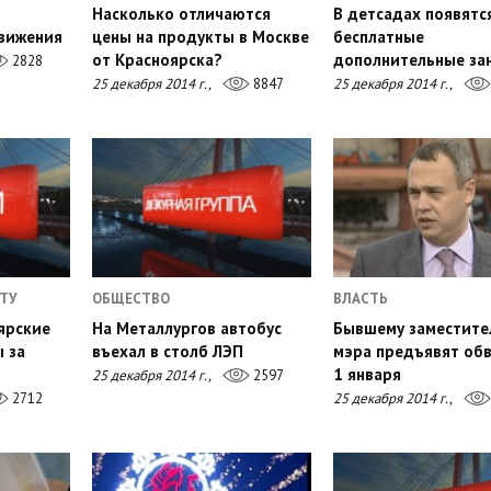
Насколько отличаются
В детсадах появятс
движения
цены на продукты в Москве
бесплатные
от Красноярска?
дополнительные за
2828
25 декабря 2014 г.,
8847
25 декабря 2014 г.,
ТУ
ОБЩЕСТВО
ВЛАСТЬ
ярские
На Металлургов автобус
Бывшему заместит
 за
въехал в столб ЛЭП
мэра предъявят об
1 января
25 декабря 2014 г.,
2597
2712
25 декабря 2014 г.,