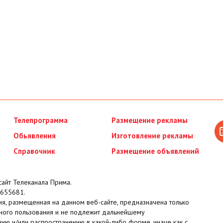
Телепрограмма
Размещение рекламы
Обьявления
Изготовление рекламы
Справочник
Размещение объявлений
айт Телеканала Прима.
655681.
я, размещенная на данном веб-сайте, предназначена только
ного пользования и не подлежит дальнейшему
ию и/или распространению в какой-либо форме, иначе как с