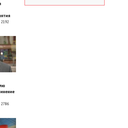
я
нятия
2192
елю
винение
2786