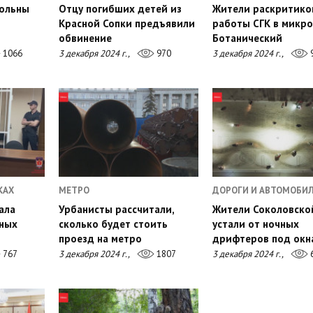
ольны
Отцу погибших детей из
Жители раскритико
Красной Сопки предъявили
работы СГК в микр
обвинение
Ботанический
1066
3 декабря 2024 г.,
970
3 декабря 2024 г.,
КАХ
МЕТРО
ДОРОГИ И АВТОМОБИ
ала
Урбанисты рассчитали,
Жители Соколовско
нных
сколько будет стоить
устали от ночных
проезд на метро
дрифтеров под окн
767
3 декабря 2024 г.,
1807
3 декабря 2024 г.,