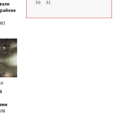
30
31
вали
орайоне
983
ЛИ
й
ами
698