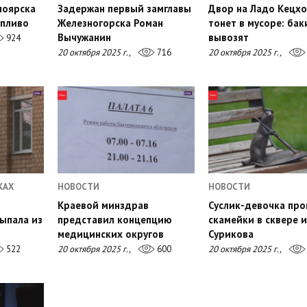
ноярска
Задержан первый замглавы
Двор на Ладо Кецх
опливо
Железногорска Роман
тонет в мусоре: бак
Вычужанин
вывозят
924
20 октября 2025 г.,
716
20 октября 2025 г.,
КАХ
НОВОСТИ
НОВОСТИ
Краевой минздрав
Суслик-девочка про
ыпала из
представил концепцию
скамейки в сквере 
медицинских округов
Сурикова
522
20 октября 2025 г.,
600
20 октября 2025 г.,