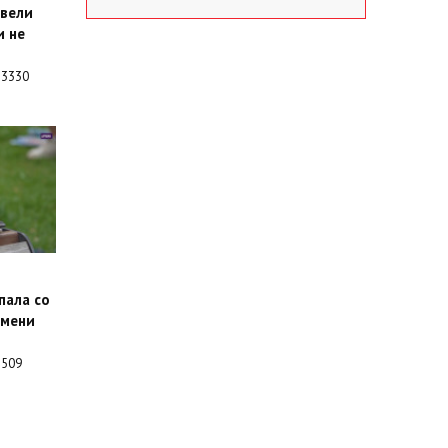
овели
и не
3330
пала со
имени
509