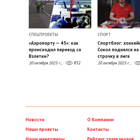
СПЕЦПРОЕКТЫ
СПОРТ
«Аэропорту — 45»: как
Спортблог: хокке
происходил переезд со
Сокол поднялся на
Взлетки?
строчку в лиге
20 октября 2025 г.,
852
20 октября 2025 г.,
Новости
О Компании
Наши проекты
Контакты
Наши менеджеры
Рейтинг телеканалов